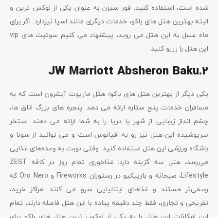
شده است، استفاده کنید. فور سیزن به عنوان یکی از لوکس ترین و
البته بهترین هتل های باکو، خدمات دیگری مانند اسپا نیزدارد. اگر برای
ماه عسل به این هتل می روید، پیشنهاد می کنیم سوئیت های vip
این هتل را رزرو کنید.
JW Marriott Absheron Baku
.2
یکی دیگر از بهترین هتل های باکو؛ هتل ماریوت آبشرون است که به
مسافران خدمات پنج ستاره ارائه می دهد. پنجره های بزرگ اتاق ها،
چشم انداز زیبایی از شهر یا دریا را به شما ارائه می دهند. استخر
سرپوشیده این هتل نیز رو به اقیانوس است و می توانید از سونا و
باشگاه ورزشی این هتل استفاده کنید. وقتی نوبت به وعده‌های غذایی
می‌رسد، هتل سه گزینه دارد: غذاخوری تمام روز در کافه ZEST
Lifestyle، صبحانه و باربیکیو در رستوران Fireworks و Oro Nero که
رسمی‌تر هستند و غذاهای ایتالیایی سرو می کنند. مراکز خرید،
تفریحی و تجاری، فقط چند دقیقه پیاده با این هتل فاصله دارند، تمام
این امکانات این هتل را به یکی از لوکس ترین هتل های باکو برای