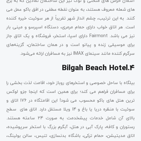
آسمان خراش های منحنی و نوک تیز این ساختمان نمادین که به برج
های شعله معروف هستند، به عنوان نقطه عطفی در افق باکو عمل می
کنند. به این ترتیب، چشم انداز شهر تقریباً از هر سوئیت خیره کننده
است. هر اتاق خواب دارای حمام مرمری، دستگاه اسپرسو و مینی بار
نیز می باشد. Fairmont دارای اسپا، استخر، فروشگاه و یک اتاق جاز
برای موسیقی زنده و پیانو است و در همان ساختمان، گزینه‌های
سرگرم کننده مانند سینمای IMAX نیز به مسافران ارائه می‌شود.
Bilgah Beach Hotel
.4
بیلگاه با ساحل خصوصی و استخرهای روباز خود، اقامت لذت بخشی را
برای مسافران فراهم می کند؛ برای همین است که اینجا جزو لوکس
ترین هتل های باکو محسوب می شود! این اقامتگاه در 176 اتاق و
سوئیت با منظره دریا یا باغ و 14 ویلا مستقل دارد. اتاق های سطح
بالای آن شامل خدمات پیشخدمت به صورت 24 ساعته هستند.
رستوران و کافه، پارک آبی در هتل، آبگرم بزرگ با استخر سرپوشیده،
اتاق مدیتیشن، حمام ترکی، باشگاه بدنسازی، تنیس، سالن بولینگ،