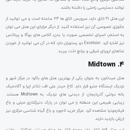
توانند دسترسی راحتی را داشته باشند.
این هتل 61 اتاق دارد، سرویس اتاق ها 24 ساعته است و می توانید از
جکوزی خصوصی آن نیز استفاده کنید. از دیگر مزایای این هتل می توان
به استخر، اسپای تخصصی صورت یا بدن، کلاس های یوگا و پیلاتس
نیز اشاره کرد. Excelsior دو رستوران دارد که در آن می توانید از خوردن
غذاهای اروپای شرقی و برانچ لذت ببرید.
Midtown
4.
هتل میدتاون به عنوان یکی از بهترین هتل های باکو؛ در مرکز شهر و
نزدیک ایستگاه مترو قرار دارد. کاخ حیدر علی اف، تئاتر اپرا و آکادمیک
باله دولتی آذربایجان از دیدنی های نزدیک به
Midtown
هستند.
زیبایی طبیعی این منطقه را می توان در پارک دنیزکناری میلی و باغ
فیلارمونیا مشاهده کرد. مرکز خرید لاجورد و باغ گیاه شناسی مرکزی نیز
ارزش بازدید دارند.
این هتل 109 اتاق دارد وهمه اتاق ها مبله هستند. امکاناتی مانند