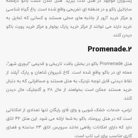
رستوران موجود در هتل لذت ببرید. هتل گلدن کست باکو درمحله
سابائیل باکو و در منطقه ای تفریحی واقع شده است. باغ گیاه شناسی
و مرکز خرید آزور از جاذبه های محلی هستند و کسانی که تمایل به
خرید دارند می توانند از مرکز خرید پارک بولوار و مرکز خرید پورت باکو
دیدن کنند.
Promenade
.2
هتل Promenade باکو در بخش بافت تاریخی و قدیمی “ایچری شهر”،
محله ای در باکو واقع شده است. کاخ شیروان شاهان و پارک آپلند از
نقاط دیدنی قابل توجه نزدیک به هتل هستند و مسافرانی که به دنبال
خرید هستند ممکن است بخواهند از مال ۲۸ و گنجلیک مال دیدن
کنند.
تراس، خدمات خشک شویی و وای فای رایگان تنها تعدادی از امکاناتی
است که در هتل پرومناد باکو به شما ارائه می شود. این هتل 42 اتاق
دارد که دارای امکانات رفاهی مانند سرویس اتاق 24 ساعته و فضای
کاری مناسب برای لپ تاپ است.