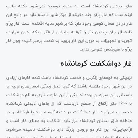
های دیدنی کرمانشاه است به عموم توصیه نمی‌شود. نکته جالب
اینجاست که غار پرآو چند دقیقه از مرکز شهر فاصله دارد. در واقع این
غار در دل همان کوهی وجود دارد که بر شهر سایه افکنده است. غار پرآو
تابه‌حال جان چندین نفر را گرفته بنابراین از فکر اینکه بدون مهارت،
تجربه و تجهیزات به درون این غار بروید به شدت پرهیز کنید؛ چون غار
پرآو با هیچکس شوخی ندارد.
غار دواشکفت کرمانشاه
نزدیکی به کوه‌های زاگرس و قدمت کرمانشاه باعث شده غارهای زیادی
در این شهر وجود داشته باشند که گویا محل زندگی انسان‌های اولیه یا
باستانی این سرزمین بوده‌اند. یکی از این غارها، غاری به نام دواشکفت
با 1600 متر ارتفاع از سطح دریاست که از جاهای دیدنی کرمانشاه
محسوب می‌شود. غار دواشکفت در دامنه کوه میوله یا فرخشاد و در
منطقه طاق بستان کرمانشاه قرار دارد. اشکفت به معنای غار است و
ازآنجایی‌که این غار دو ورودی بزرگ دارد دواشکفت نامیده می‌شود.
حدود ۴۰ تا ۱۲۰ هزار سال پیش، این غار محل سکونت انسان‌ها بوده