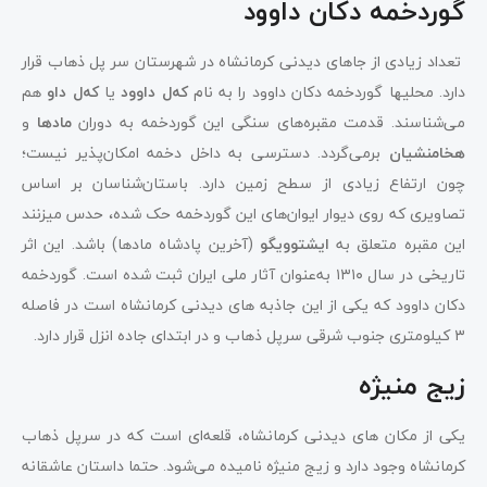
گوردخمه دکان داوود
تعداد زیادی از جاهای دیدنی کرمانشاه در شهرستان سر پل ذهاب قرار
دارد. محلی‎ها گوردخمه دکان داوود را به نام
که‌ل داوود
یا
که‌ل داو
هم
می‌شناسند. قدمت مقبره‌های سنگی این گوردخمه به دوران
مادها
و
هخامنشیان
برمی‌گردد. دسترسی به داخل دخمه امکان‌پذیر نیست؛
چون ارتفاع زیادی از سطح زمین دارد. باستان‌شناسان بر اساس
تصاویری که روی دیوار ایوان‌های این گوردخمه حک شده، حدس می‎زنند
این مقبره متعلق به
ایشتوویگو
(آخرین پادشاه مادها) باشد. این اثر
تاریخی در سال ۱۳۱۰ به‌عنوان آثار ملی ایران ثبت شده است. گوردخمه
دکان داوود که یکی از این جاذبه‌ های دیدنی کرمانشاه است در فاصله
۳ کیلومتری جنوب شرقی سرپل ذهاب و در ابتدای جاده انزل قرار دارد.
زیج منیژه
یکی از مکان‌ های دیدنی کرمانشاه، قلعه‌ای است که در سرپل ذهاب
کرمانشاه وجود دارد و زیج منیژه نامیده می‌شود. حتما داستان عاشقانه