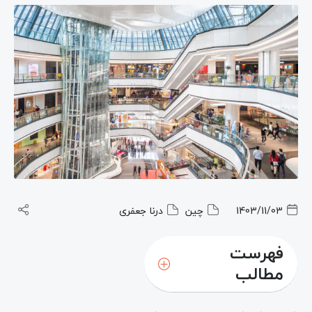
1403/11/03
چین
درنا جعفری
فهرست
مطالب