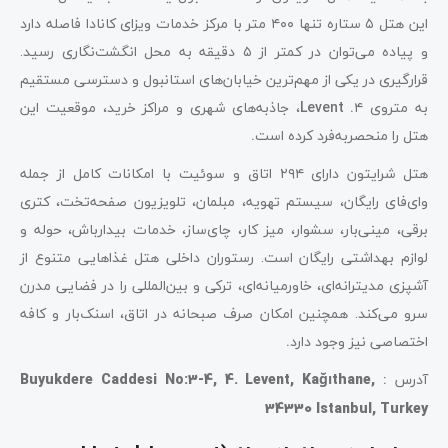
این هتل ۵ ستاره تنها ۴۰۰
متر با مرکز خدمات ویزای کانادا فاصله دارد
و پیاده می‌توان در کمتر از ۵ دقیقه به محل انگشت‌نگاری رسید.
قرارگیری در یکی از مهم‌ترین خیابان‌های استانبول و دسترسی مستقیم
به متروی ۴
. Levent
، جاذبه‌های شهری و مراکز خرید، موقعیت این
هتل را منحصربه‌فرد کرده است
.
هتل شرایتون دارای ۲۹۴
اتاق و سوئیت با امکانات کامل از جمله
وای‌فای رایگان، سیستم تهویه، مبلمان، تلویزیون صفحه‌تخت، کتری
برقی، مینی‌بار، سشوار، میز کار، چای‌ساز، خدمات بیدارباش، حوله و
لوازم بهداشتی رایگان است. رستوران داخلی هتل غذاهایی متنوع از
آشپزی مدیترانه‌ای، خاورمیانه‌ای، ترکی و بین‌المللی را در فضایی مدرن
سرو می‌کند. همچنین امکان صرف صبحانه در اتاق، اسنک‌بار و کافه
اختصاصی نیز وجود دارد
.
آدرس
:
Buyukdere Caddesi No:3-4, 4. Levent, Kağıthane,
34330 Istanbul, Turkey