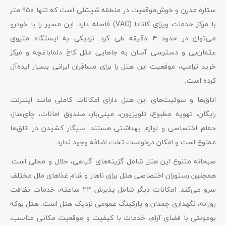
ستاره مدرن و خوش‌موقعیت در منطقه شیشلی است که تنها ۹۵۰
متر
با مرکز خدمات ویزای کانادا (VAC) فاصله دارد. این مسیر را با خودرو
می‌توان در حدود ۴
دقیقه طی کرد. نزدیکی به ایستگاه متروی
عثمان‌بی و دسترسی آسان به جاهایی مثل کاخ دلماباغچه و مرکز
خرید ترامپ، موقعیت این هتل را برای مسافران ایرانی بسیار ایده‌آل
کرده است
.
اتاق‌ها و سوئیت‌های این هتل دارای امکانات کاملی مانند اینترنت
رایگان، تهویه مطبوع، تلویزیون، مینی‌بار، صندوق امانات، چای‌ساز،
حمام اختصاصی و لوازم بهداشتی هستند. سیگار کشیدن در اتاق‌ها
ممنوع است و امکان درخواست تخت اضافه وجود ندارد
.
صبحانه متنوع این هتل شامل گزینه‌های گیاهی، حلال و محلی است.
همچنین رستوران اختصاصی هتل برای ناهار و شام غذاهای ملل مختلف
سرو می‌کند. امکانات دیگر شامل پذیرش ۲۴ ساعته، خدمات نظافت
روزانه، نگهداری چمدان و پارکینگ عمومی نزدیک هتل است
.
هتل بوکه
بومونتی با فضای آرام، خدمات با کیفیت و موقعیت مکانی مناسب،