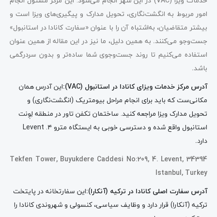
خدمات ویزا (VAC) در این شهر انجام می‌شود. این مرکز مسئول انجام
امور مربوط به انگشت‌نگاری، تحویل مدارک و پیگیری‌های ویزا است و
بیشتر متقاضیان، به‌اشتباه آن را با عنوان «سفارت کانادا در استانبول»
جست‌وجو می‌کنند
.
به همین دلیل، ما نیز در این مقاله از همین عنوان
استفاده می‌کنیم تا روند جست‌وجوی شما ساده‌تر و بدون سردرگمی
باشد
.
آدرس مرکز خدمات ویزای کانادا در استانبول (VAC):
این آدرس همان
مکانی‌ست که باید برای انجام مراحل بیومتریک (انگشت‌نگاری) و
تحویل مدارک ویزا مراجعه کنید. ساختمان تکفن تاور در منطقه لِوِنت
استانبول واقع شده و دسترسی خوبی به ایستگاه مترو ۴. Levent
دارد
.
Tekfen Tower, Buyukdere Caddesi No:209, 4. Levent, 34394
Istanbul, Turkey
آدرس سفارت اصلی کانادا در ترکیه (آنکارا):
این سفارتخانه در پایتخت
ترکیه (آنکارا) قرار دارد و وظایف سیاسی، کنسولی و شهروندی کانادا را