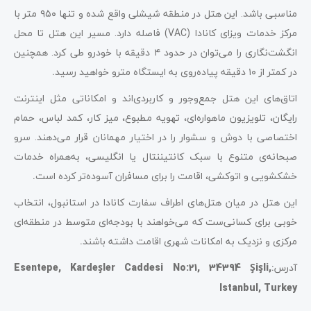
مناسبی باشد. این هتل در منطقه شیشلی واقع شده و تنها ۹۵۰
متر با
مرکز خدمات ویزای کانادا (VAC) فاصله دارد. مسیر این هتل تا محل
انگشت‌نگاری را می‌توان در حدود ۴
دقیقه با خودرو طی کرد. همچنین
در کمتر از ۱۰
دقیقه پیاده‌روی به ایستگاه مترو خواهید رسید
.
اتاق‌های این هتل جمع‌وجور و کاربردی‌اند و امکاناتی مثل اینترنت
رایگان، تلویزیون ماهواره‌ای، تهویه مطبوع، میز کار، کمد لباس، حمام
اختصاصی با دوش و سشوار را در اختیار مهمانان قرار می‌دهند. سرو
صبحانه‌ی متنوع با سبک کانتیننتال یا انگلیسی، به‌همراه خدمات
خشکشویی و اتوکشی، اقامت را برای مسافران آسوده‌تر کرده است
.
این هتل در میان هتل‌های اطراف سفارت کانادا در استانبول، انتخاب
خوبی برای کسانی‌ست که می‌خواهند با بودجه‌ای متوسط در منطقه‌ای
مرکزی و نزدیک به امکانات شهری اقامت داشته باشند
.
آدرس
:
Esentepe, Kardeşler Caddesi No:21, 34394 Şişli,
Istanbul, Turkey