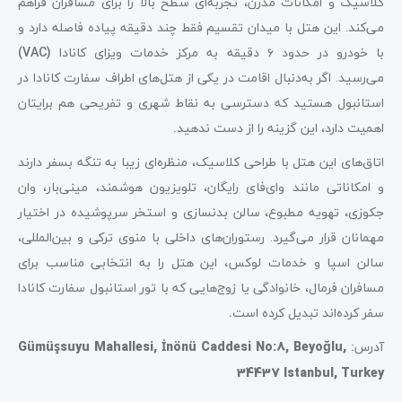
کلاسیک و امکانات مدرن، تجربه‌ای سطح بالا را برای مسافران فراهم
می‌کند. این هتل با میدان تقسیم فقط چند دقیقه پیاده فاصله دارد و
با خودرو در حدود ۶
دقیقه به مرکز خدمات ویزای کانادا
(VAC)
می‌رسید. اگر به‌دنبال اقامت در یکی از هتل‌های اطراف سفارت کانادا در
استانبول هستید که دسترسی به نقاط شهری و تفریحی هم برایتان
اهمیت دارد، این گزینه را از دست ندهید
.
اتاق‌های این هتل با طراحی کلاسیک، منظره‌ای زیبا به تنگه بسفر دارند
و امکاناتی مانند وای‌فای رایگان، تلویزیون هوشمند، مینی‌بار، وان
جکوزی، تهویه مطبوع، سالن بدنسازی و استخر سرپوشیده در اختیار
مهمانان قرار می‌گیرد. رستوران‌های داخلی با منوی ترکی و بین‌المللی،
سالن اسپا و خدمات لوکس، این هتل را به انتخابی مناسب برای
مسافران فرمال، خانوادگی یا زوج‌هایی که با تور استانبول سفارت کانادا
سفر کرده‌اند تبدیل کرده است
.
آدرس
:
Gümüşsuyu Mahallesi, İnönü Caddesi No:8, Beyoğlu,
34437 Istanbul, Turkey