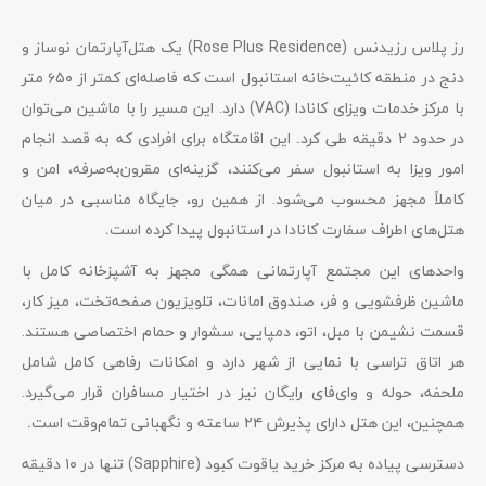
رز پلاس رزیدنس (Rose Plus Residence) یک هتل‌آپارتمان نوساز و
دنج در منطقه کائیت‌خانه استانبول است که فاصله‌ای کمتر از ۶۵۰
متر
با مرکز خدمات ویزای کانادا (VAC) دارد. این مسیر را با ماشین می‌توان
در حدود ۲
دقیقه طی کرد
.
این اقامتگاه برای افرادی که به قصد انجام
امور ویزا به استانبول سفر می‌کنند، گزینه‌ای مقرون‌به‌صرفه، امن و
کاملاً مجهز محسوب می‌شود. از همین رو، جایگاه مناسبی در میان
هتل‌های اطراف سفارت کانادا در استانبول پیدا کرده است
.
واحدهای این مجتمع آپارتمانی همگی مجهز به آشپزخانه کامل با
ماشین ظرفشویی و فر، صندوق امانات، تلویزیون صفحه‌تخت، میز کار،
قسمت نشیمن با مبل، اتو، دمپایی، سشوار و حمام اختصاصی هستند.
هر اتاق تراسی با نمایی از شهر دارد و امکانات رفاهی کامل شامل
ملحفه، حوله و وای‌فای رایگان نیز در اختیار مسافران قرار می‌گیرد.
همچنین، این هتل دارای پذیرش ۲۴ ساعته و نگهبانی تمام‌وقت است
.
دسترسی پیاده به مرکز خرید یاقوت کبود (Sapphire) تنها در ۱۰ دقیقه