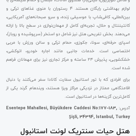
لوازم بهداشتی رایگان هستند. 4
رستوران با منوی غذاهای ترکی و
بین‌المللی، کافی‌شاپ با موسیقی زنده، و سرو صبحانه‌های آمریکایی،
کانتیننتال و حلال، تجربه‌ای کامل از مهمان‌نوازی در سطح بالا را ارائه
می‌دهند. بخش تفریحی هتل نیز شامل دو استخر (سرپوشیده و روباز)،
اسپای حرفه‌ای، سونا، جکوزی، حمام ترکی و سالن ورزش با مربی
اختصاصی است. خدمات جانبی مانند اجاره خودرو، اتوکشی،
خشکشویی، پذیرش ۲۴ ساعته و مرکز تجاری نیز برای مهمانان فراهم
شده است
.
برای افرادی که با تور استانبول سفارت کانادا سفر می‌کنند یا دنبال
اقامتگاهی ممتاز در نزدیکی مراکز ویزا هستند، ویندهام گرند یکی از
کامل‌ترین گزینه‌ها در استانبول است
.
آدرس
:
Esentepe Mahallesi, Büyükdere Caddesi No:177–183,
Şişli, 34394, Istanbul, Turkey
هتل حیات سنتریک لونت استانبول