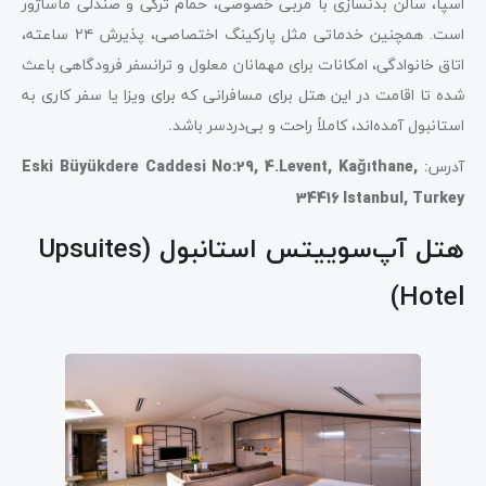
اسپا، سالن بدنسازی با مربی خصوصی، حمام ترکی و صندلی ماساژور
است. همچنین خدماتی مثل پارکینگ اختصاصی، پذیرش ۲۴ ساعته،
اتاق خانوادگی، امکانات برای مهمانان معلول و ترانسفر فرودگاهی باعث
شده تا اقامت در این هتل برای مسافرانی که برای ویزا یا سفر کاری به
استانبول آمده‌اند، کاملاً راحت و بی‌دردسر باشد
.
آدرس
:
Eski Büyükdere Caddesi No:29, 4.Levent, Kağıthane,
34416 Istanbul, Turkey
هتل آپ‌سوییتس استانبول (Upsuites
Hotel)