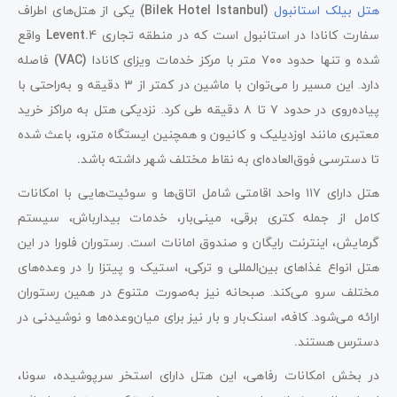
هتل بیلک استانبول
(Bilek Hotel Istanbul)
یکی از هتل‌های اطراف
سفارت کانادا در استانبول است که در منطقه تجاری 4
.Levent
واقع
شده و تنها حدود ۷۰۰ متر با مرکز خدمات ویزای کانادا
(VAC)
فاصله
دارد. این مسیر را می‌توان با ماشین در کمتر از ۳
دقیقه و به‌راحتی با
پیاده‌روی در حدود ۷
تا ۸ دقیقه طی کرد. نزدیکی هتل به مراکز خرید
معتبری مانند اوزدیلیک و کانیون و همچنین ایستگاه مترو، باعث شده
تا دسترسی فوق‌العاده‌ای به نقاط مختلف شهر داشته باشد
.
هتل دارای ۱۱۷
واحد اقامتی شامل اتاق‌ها و سوئیت‌هایی با امکانات
کامل از جمله کتری برقی، مینی‌بار، خدمات بیدارباش، سیستم
گرمایش، اینترنت رایگان و صندوق امانات است. رستوران فلورا در این
هتل انواع غذاهای بین‌المللی و ترکی، استیک و پیتزا را در وعده‌های
مختلف سرو می‌کند. صبحانه نیز به‌صورت متنوع در همین رستوران
ارائه می‌شود. کافه، اسنک‌بار و بار نیز برای میان‌وعده‌ها و نوشیدنی در
دسترس هستند
.
در بخش امکانات رفاهی، این هتل دارای استخر سرپوشیده، سونا،