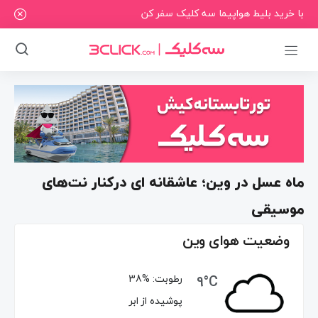
با خرید بلیط هواپیما سه کلیک سفر کن
ماه عسل در وین؛ عاشقانه ای درکنار نت‌های
موسیقی
وضعیت هوای وین
9°C
رطوبت:
38%
پوشیده از ابر