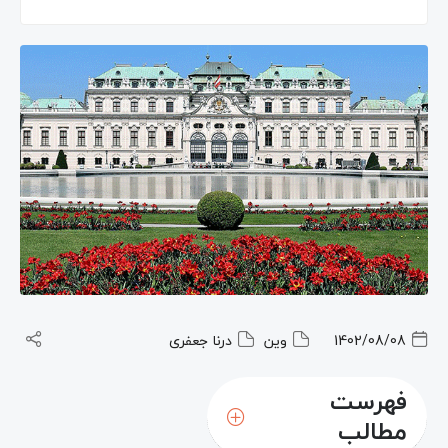
1402/08/08
وین
درنا جعفری
فهرست
مطالب