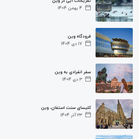
تفریحات آبی در وین
4 بهمن 1404
فرودگاه وین
17 دی 1404
سفر انفرادی به وین
3 دی 1404
کلیسای سنت استفان، وین
23 آذر 1404