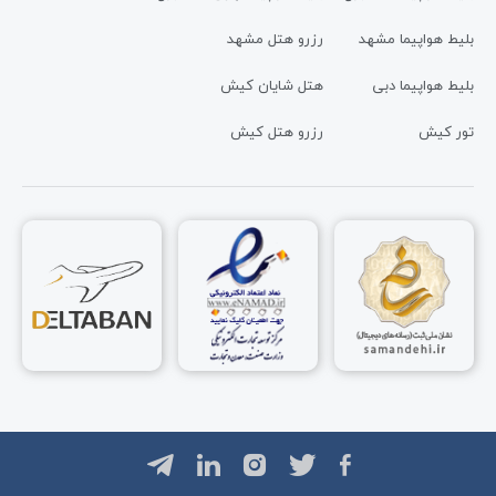
بلیط هواپیما مشهد
رزرو هتل مشهد
بلیط هواپیما دبی
هتل شایان کیش
تور کیش
رزرو هتل کیش