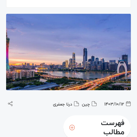
1403/10/12
چین
درنا جعفری
فهرست
مطالب