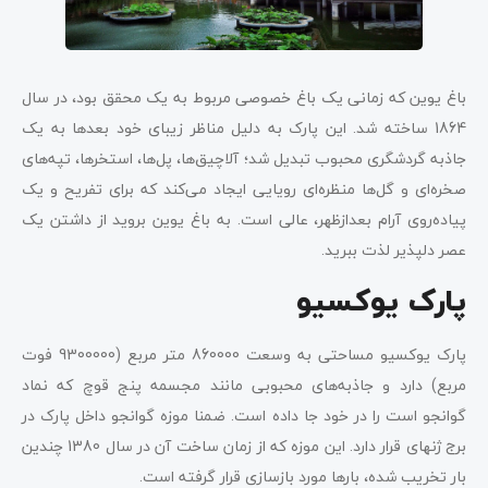
باغ یوین که زمانی یک باغ خصوصی مربوط به یک محقق بود، در سال
1864 ساخته شد. این پارک به دلیل مناظر زیبای خود بعدها به یک
جاذبه گردشگری محبوب تبدیل شد؛ آلاچیق‌ها، پل‌ها، استخرها، تپه‌های
صخره‌ای و گل‌ها منظره‌ای رویایی ایجاد می‌کند که برای تفریح و یک
پیاده‌روی آرام بعدازظهر، عالی است. به باغ یوین بروید از داشتن یک
عصر دلپذیر لذت ببرید.
پارک یوکسیو
پارک یوکسیو مساحتی به وسعت 860000 متر مربع (9300000 فوت
مربع) دارد و جاذبه‌های محبوبی مانند مجسمه پنج قوچ که نماد
گوانجو است را در خود جا داده است. ضمنا موزه گوانجو داخل پارک در
برج ژنهای قرار دارد. این موزه که از زمان ساخت آن در سال 1380 چندین
بار تخریب شده، بارها مورد بازسازی قرار گرفته است.