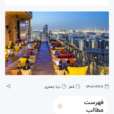
1401/09/28
قطر
درنا جعفری
فهرست
مطالب