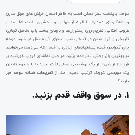
1. در سوق واقف قدم بزنید.
دوحه، پایتخت قطر ممکن است به خاطر آسمان خراش های فوق مدرن
2. تراس قلیان در هتل چهار فصل دوحه
و شاهکارهای معماری با الهام از جهان عرب مشهور باشد، اما بعد از
غروب آفتاب، تفریح ​روی رستوران‌ها و بارهای پشت بام، مناطق تجاری
3. تجربه کروز همراه با شام در atardecer
تاریخی و غرق شدن در آسمان شب صحرای آن منتقل می‌شود. دوحه
4. نوشیدنی‌های خوشمزه و رنگی در تراس در آزوته
برای گذراندن شب، پیشنهادهای زیادی به شما ارائه می‌دهد؛ می‌توانید
در بهترین باغ وحش قطر قدم بزنید، در حین تماشای غروب خورشید بر
5. سافاری شبانه برای کویر
فراز مناظر شهری از یک نوشیدنی محلی لذت ببرید یا با با دوستانتان
6. جزیره زیبای مروارید قطر
یک دورهمی کوچک ترتیب دهید. اصلا از
تفریحات شبانه دوحه
خبر
دارید؟
7. قدم زدن شبانه در امتداد کورنیش
1. در سوق واقف قدم بزنید.