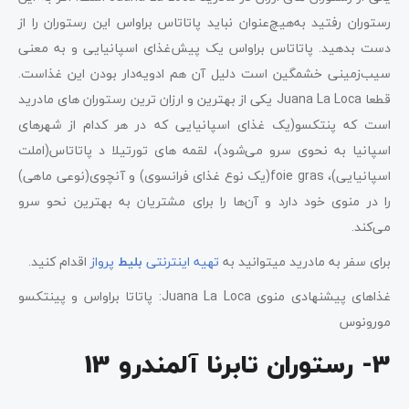
رستوران رفتید به‌هیچ‌عنوان نباید پاتاتاس براواس این رستوران را از
دست بدهید. پاتاتاس براواس یک پیش‌‌غذای اسپانیایی و به معنی
سیب‌زمینی خشمگین است دلیل آن هم ادویه‌دار بودن این غذاست.
قطعا Juana La Loca یکی از بهترین و ارزان‌ ترین رستوران های مادرید
است که پنتکسو(یک غذای اسپانیایی که در هر کدام از شهرهای
اسپانیا به نحوی سرو می‌شود)، لقمه ‌های تورتیلا د پاتاتاس(املت
اسپانیایی)، foie gras(یک نوع غذای فرانسوی) و آنچوی(نوعی ماهی)
را در منوی خود دارد و آن‌ها را برای مشتریان به بهترین نحو سرو
می‌کند.
برای سفر به مادرید میتوانید به
تهیه اینترنتی
بلیط
پرواز
اقدام کنید.
غذاهای پیشنهادی منوی Juana La Loca: پاتاتا براواس و پینتکسو
مورونوس
3- رستوران تابرنا آلمندرو 13