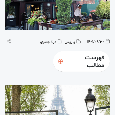
1401/09/30
پاریس
درنا جعفری
فهرست
مطالب