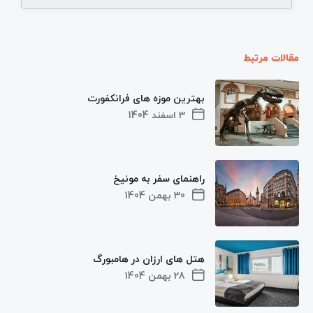
مقالات مرتبط
بهترین موزه های فرانکفورت
3 اسفند 1404
راهنمای سفر به مونیخ
30 بهمن 1404
هتل های ارزان در هامبورگ
28 بهمن 1404