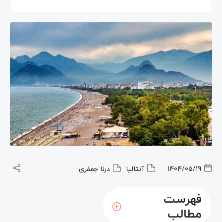
1404/05/19
آنتالیا
درنا جعفری
فهرست
مطالب