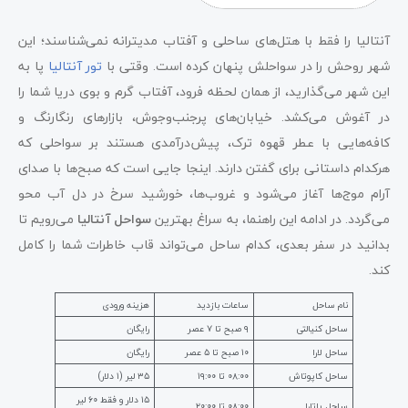
آنتالیا را فقط با هتل‌های ساحلی و آفتاب مدیترانه نمی‌شناسند؛ این
شهر روحش را در سواحلش پنهان کرده است. وقتی با
تور آنتالیا
پا به
این شهر می‌گذارید، از همان لحظه فرود، آفتاب گرم و بوی دریا شما را
در آغوش می‌کشد. خیابان‌های پرجنب‌وجوش، بازارهای رنگارنگ و
کافه‌هایی با عطر قهوه ترک، پیش‌درآمدی هستند بر سواحلی که
هرکدام داستانی برای گفتن دارند. اینجا جایی است که صبح‌ها با صدای
آرام موج‌ها آغاز می‌شود و غروب‌ها، خورشید سرخ در دل آب محو
می‌گردد. در ادامه این راهنما، به سراغ بهترین
سواحل آنتالیا
می‌رویم تا
بدانید در سفر بعدی، کدام ساحل می‌تواند قاب خاطرات شما را کامل
کند.
نام ساحل
ساعات بازدید
هزینه ورودی
ساحل کنیالتی
۹ صبح تا ۷ عصر
BLM Beach
رایگان
ساحل لارا
۱۰ صبح تا ۵ عصر
رایگان
ساحل کاپوتاش
۰۸:۰۰ تا ۱۹:۰۰
۳۵ لیر (۱ دلار)
۱۵ دلار و فقط ۶۰ لیر
ساحل پاتارا
۰۸:۰۰ تا ۲۰:۰۰