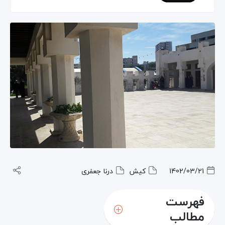
1402/03/21
کیش
درنا جعفری
فهرست
مطالب