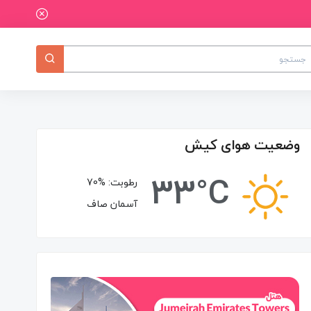
وضعیت هوای کیش
33°C
رطوبت:
70%
آسمان صاف