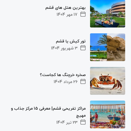
بهترین هتل های قشم
17 مهر 1404
تور کیش یا قشم
3 شهریور 1404
صخره خرچنگ ها کجاست؟
26 مرداد 1404
مراکز تفریحی قشم| معرفی 15 مرکز جذاب و
مهیج
23 تیر 1404