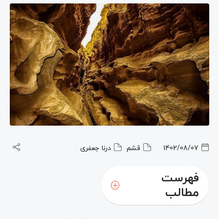
1402/08/07
قشم
درنا جعفری
فهرست
مطالب