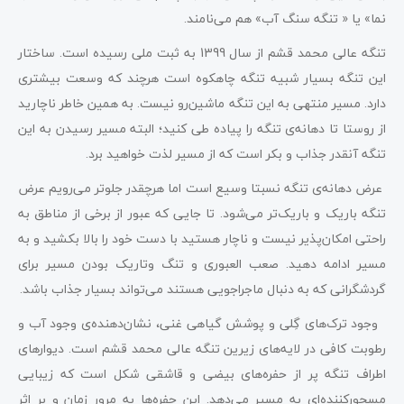
نما» یا « تنگه سنگ آب» هم می‌نامند.
تنگه عالی محمد قشم از سال 1399 به ثبت ملی رسیده است. ساختار
این تنگه بسیار شبیه تنگه چاهکوه است هرچند که وسعت بیشتری
دارد. مسیر منتهی به این تنگه ماشین‌رو نیست. به همین خاطر ناچارید
از روستا تا دهانه‌ی تنگه را پیاده طی کنید؛ البته مسیر رسیدن به این
تنگه آنقدر جذاب و بکر است که از مسیر لذت خواهید برد.
عرض دهانه‌ی تنگه نسبتا وسیع است اما هرچقدر جلوتر می‌رویم عرض
تنگه باریک و باریک‌تر می‌شود. تا جایی که عبور از برخی از مناطق به
راحتی امکان‌پذیر نیست و ناچار هستید با دست خود را بالا بکشید و به
مسیر ادامه دهید. صعب العبوری و تنگ وتاریک بودن مسیر برای
گردشگرانی که به دنبال ماجراجویی هستند می‌تواند بسیار جذاب باشد.
وجود ترک‌های گِلی و پوشش گیاهی غنی، نشان‌دهنده‌ی وجود آب و
رطوبت کافی در لایه‌های زیرین تنگه عالی محمد قشم است. دیوارهای
اطراف تنگه پر از حفره‌های بیضی و قاشقی شکل است که زیبایی
مسحورکننده‌ای به مسیر می‌دهد. این حفره‌ها به مرور زمان و بر اثر