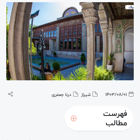
1403/08/01
شیراز
درنا جعفری
فهرست
مطالب