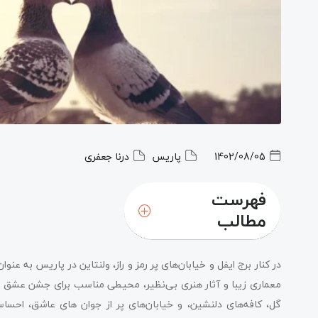
1402/08/05
پاریس
درنا جعفری
فهرست
مطالب
چه چیزی پاریس را به مقصد نهایی ولنتاین تبدیل می کند؟
در کنار برج ایفل و خیابان‌های پر رمز و راز، ولنتاین در پاریس به عن
لذت های آشپزی فرانسوی برای ولنتاین در پاریس
معماری زیبا و آثار هنری بی‌نظیر، محیطی مناسب برای جشن عشق و عا
گل، کافه‌های دلنشین، و خیابان‌های پر از جوان های عاشق، احساسی
مکان های کمتر دیده شده و لحظات به یاد ماندنی ولنتیاین 