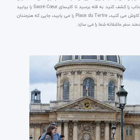
آن بگردید، کافه‌های سرپوشیده، استودیوهای هنری، و بوتیک‌های جذاب را کشف کنید. به قله برسید تا کلیسای Sacré-Cœur را بیابید
که مناظر پانورامای خیره کننده ای از شهر ارائه می دهد. همانطور که کاوش می کنید، Place du Tertre را می یابید، جایی که هنرمندان
مند سفر عاشقانه شما را می سازد.