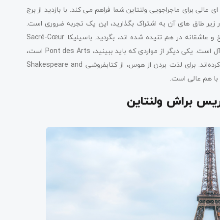
الی برای ماجراجویی ولنتاین شما فراهم می کند. با بازدید از برج
 زیر طاق های آن به اشتراک بگذارید، این یک تجربه ضروری است.
دست در دست در خیابان های جذاب مونمارتر، جایی که هنر، تاریخ و عاشقانه در هم تنیده شده اند، بگردید. باسیلیکا Sacré-Cœur
مناظر پانوراما از شهر را ارائه می دهد که برای لحظاتی رمانتیک ایده آل است. یکی دیگر از مواردی که باید ببینید، Pont des Arts است،
جایی که زوج‌ها سال‌ها قفل‌هایی را به عنوان نماد عشق خود وصل کرده‌اند. برای لذت بردن از هوس، از کتابفروشی Shakespeare and
ریس براش ولنتاین