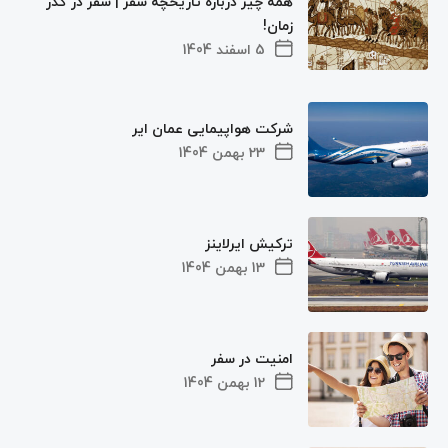
همه چیز درباره تاریخچه سفر | سفر در گذر
زمان!
5 اسفند 1404
شرکت هواپیمایی عمان ایر
23 بهمن 1404
ترکیش ایرلاینز
13 بهمن 1404
امنیت در سفر
12 بهمن 1404