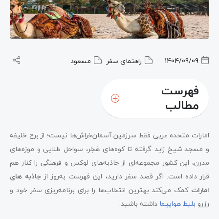
1404/09/09
راهنمای سفر
مسعود
فهرست
مطالب
برج خلیفه دبی
امارات متحده عربی فقط سرزمین آسمان‌خراش‌ها نیست؛ از برج خلیفه
مسجد شیخ زاید ابوظبی
و مسجد شیخ زاید گرفته تا کوه‌های هَجَر، سواحل طلایی و موزه‌های
مدرن، این کشور مجموعه‌ای از جاذبه‌های لوکس و فرهنگی را کنار هم
آکواریوم دبی و باغ‌وحش زیرآب
قرار داده است. اگر قصد سفر دارید، این فهرست به‌روز از
جاذبه های
مدینه الجمیرا دبی
امارات
کمک می‌کند بهترین انتخاب‌ها را برای برنامه‌ریزی سفر خود و
رزرو
بلیط هواپیما
داشته باشید.
قصر الحصن ابوظبی