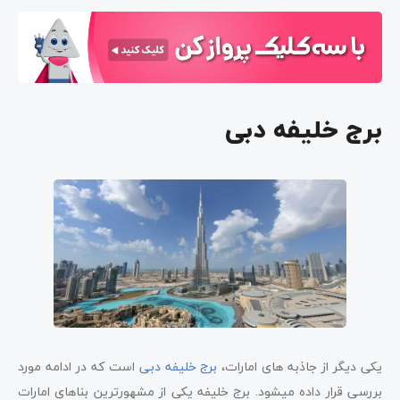
کوه های هاجر
لوور ابوظبی
جبل جائیس
برج خلیفه دبی
موزه هنرهای شارجه
جبل هافت
بستکیا
صحرا
سواحل
قایق سواری در نهر دبی
مسجد البدیه
یکی دیگر از جاذبه های امارات،
برج خلیفه دبی
است که در ادامه مورد
بررسی قرار داده می­شود. برج خلیفه یکی از مشهورترین بناهای امارات
خرید از Souks