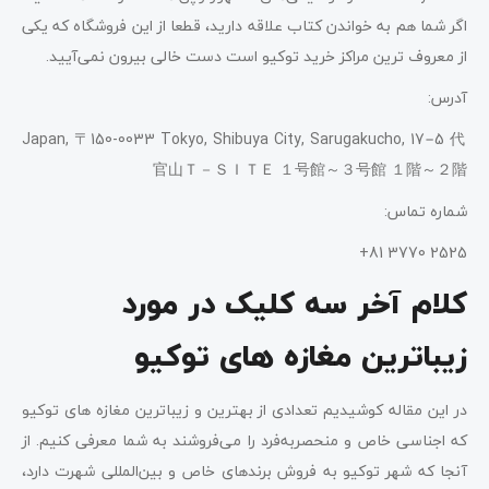
اگر شما هم به خواندن کتاب علاقه دارید، قطعا از این فروشگاه که یکی
از معروف ترین مراکز خرید توکیو است دست خالی بیرون نمی‌آیید.
آدرس:
Japan, 〒150-0033 Tokyo, Shibuya City, Sarugakucho, 17−5 代
官山Ｔ－ＳＩＴＥ １号館～３号館 １階～２階
شماره تماس:
2525 3770 81+
کلام آخر سه کلیک در مورد
زیباترین مغازه های توکیو
در این مقاله کوشیدیم تعدادی از بهترین و زیباترین مغازه های توکیو
که اجناسی خاص و منحصربه‌فرد را می‌فروشند به شما معرفی کنیم. از
آنجا که شهر توکیو به فروش برندهای خاص و بین‌المللی شهرت دارد،