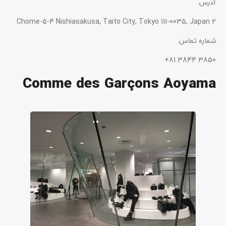
آدرس:
2 Chome-5-4 Nishiasakusa, Taito City, Tokyo 111-0035, Japan
شماره تماس:
3850 3844 81+
Comme des Garçons Aoyama