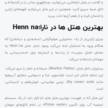
با اقامت در هتل ناراماشی، می‌توانید بعدازظهری جذاب را در کتابخانه و
اتاق ضبط سپری کنید. همچنین در این هتل می‌توانید قهوه‌های ژاپنی
را امتحان کرده و از طعم آن‌ها لذت ببرید.
بهترین هتل ها در نارا؛Henn na
چیزی ژاپنی‌تر از یک سامورایی هولوگرامی (سه‌بعدی و درخشان) که
هنگام ورود به استقبال شما می‌آید، وجود ندارد. هتل Henn na به
معنای «هتل عجیب»، از ربات‌ها و انسان‌ها برای خدمت‌رسانی به
مهمانان استفاده می‌کند.
رستوران داخل هتل، Weather Parlour، صبحانه و ناهار را سرو می‌کند.
این غذاها شامل نان تست فرانسوی، غذا و دسرهایی مطابق آب‌و‌هوا
مانند Sky cream soda، نوعی نوشیدنی خوش‌طعم و تابستانی،
است.
این هتل که در فهرست بهترین هتل های نارا قرار دارد، از یک سیستم
تصفیه آب برای تأمین «Phiten water» در تمام اتاق‌های مهمان