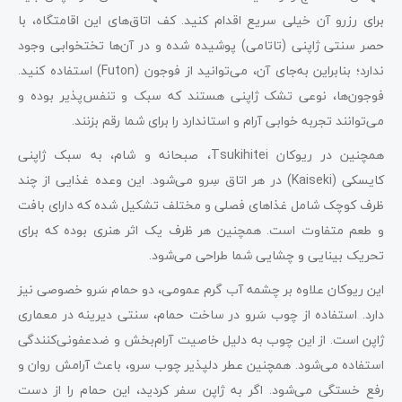
برای رزرو آن خیلی سریع اقدام کنید. کف اتاق‌های این اقامتگاه، با
حصر سنتی ژاپنی (تاتامی) پوشیده شده و در آن‌ها تختخوابی وجود
ندارد؛ بنابراین به‌جای آن، می‌توانید از فوجون (Futon) استفاده کنید.
فوجون‌ها، نوعی تشک‌ ژاپنی هستند که سبک و تنفس‌پذیر بوده و
می‌توانند تجربه خوابی آرام و استاندارد را برای شما رقم بزنند.
همچنین در ریوکان Tsukihitei، صبحانه و شام، به سبک ژاپنی
کایسکی (Kaiseki) در هر اتاق سِرو می‌شود. این وعده غذایی از چند
ظرف کوچک شامل غذا‌های فصلی و مختلف تشکیل شده که دارای بافت
و طعم متفاوت است. همچنین هر ظرف یک اثر هنری بوده که برای
تحریک بینایی و چشایی شما طراحی می‌شود.
این ریوکان علاوه بر چشمه آب گرم عمومی، دو حمام سَرو خصوصی نیز
دارد. استفاده از چوب سَرو در ساخت حمام، سنتی دیرینه در معماری
ژاپن است. از این چوب به دلیل خاصیت آرام‌بخش و ضدعفونی‌کنندگی
استفاده می‌شود. همچنین عطر دلپذیر چوب سرو، باعث آرامش روان و
رفع خستگی می‌شود. اگر به ژاپن سفر کردید، این حمام را از دست