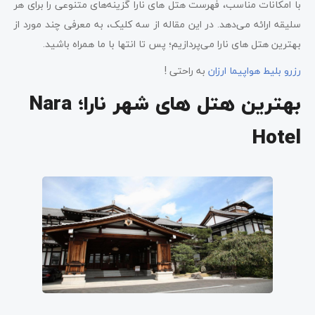
با امکانات مناسب، فهرست هتل های نارا گزینه‌‌های متنوعی را برای هر
Asukasou Ryokan؛ یک اقامتگاه سنتی
سلیقه ارائه می‌دهد. در این مقاله از سه کلیک، به معرفی چند مورد از
هتل Noborioji Nara
بهترین هتل ‌های نارا می‌پردازیم؛ پس تا انتها با ما همراه باشید.
رزرو بلیط هواپیما ارزان
به راحتی !
New Wakasa؛ یکی از بهترین هتل ها در نارا
بهترین هتل های شهر نارا؛ Nara
Ando Hotel Nara
Yu-Kei no Yado Heijo
Wakakusayama
Hotel
هتل Setre Naramachi
بهترین هتل ها در نارا؛Henn na
کلام آخر سه کلیک درباره بهترین‌ هتل‌ های نارا