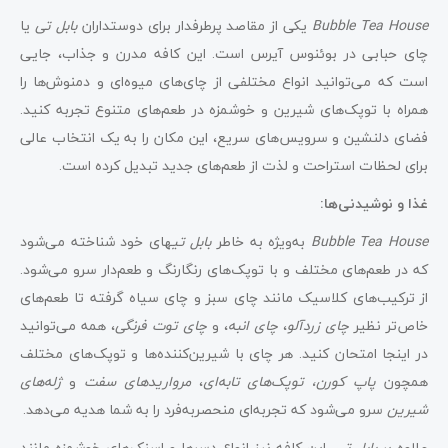
Bubble Tea House
یکی از مقاصد پرطرفدار برای دوستداران
بابل تی
یا
چای حبابی در بوئنوس آیرس است. این کافه مدرن و جذاب، جایی
است که می‌توانید انواع مختلفی از چای‌های میوه‌ای و دمنوش‌ها را
همراه با توپک‌های شیرین و خوشمزه در طعم‌های متنوع تجربه کنید.
فضای دلنشین و سرویس‌های سریع، این مکان را به یک انتخاب عالی
برای لحظات استراحت و لذت از طعم‌های جدید تبدیل کرده است.
غذا و نوشیدنی‌ها:
Bubble Tea House
به‌ویژه به خاطر
بابل تی
های خود شناخته می‌شود
که در طعم‌های مختلف و با توپک‌های رنگارنگ و طعم‌دار سرو می‌شود.
از ترکیب‌های کلاسیک مانند چای سبز و چای سیاه گرفته تا طعم‌های
خاص‌تر نظیر
چای زردآلو
،
چای انبه
، و
چای توت فرنگی
، همه می‌توانید
در اینجا امتحان کنید. هر چای با شیرین‌کننده‌ها و توپک‌های مختلف
همچون
پاپ کورن، توپک‌های تابه‌ای
،
مرواریدهای سفت
و
ژله‌های
شیرین
سرو می‌شود که تجربه‌ای منحصربه‌فرد را به شما هدیه می‌دهد.
علاوه بر
بابل تی
، این کافه نیز انواع دسرها و اسنک‌های خوشمزه مانند