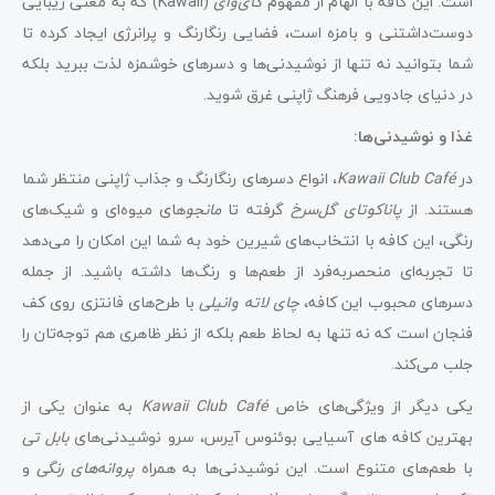
است. این کافه با الهام از مفهوم
کای‌وای
(Kawaii) که به معنی زیبایی
دوست‌داشتنی و بامزه است، فضایی رنگارنگ و پرانرژی ایجاد کرده تا
شما بتوانید نه تنها از نوشیدنی‌ها و دسرهای خوشمزه لذت ببرید بلکه
در دنیای جادویی فرهنگ ژاپنی غرق شوید.
غذا و نوشیدنی‌ها:
در
Kawaii Club Café
، انواع دسرهای رنگارنگ و جذاب ژاپنی منتظر شما
هستند. از
پاناکوتای گل‌سرخ
گرفته تا
مانجو
های میوه‌ای و شیک‌های
رنگی، این کافه با انتخاب‌های شیرین خود به شما این امکان را می‌دهد
تا تجربه‌ای منحصربه‌فرد از طعم‌ها و رنگ‌ها داشته باشید. از جمله
دسرهای محبوب این کافه،
چای لاته وانیلی
با طرح‌های فانتزی روی کف
فنجان است که نه تنها به لحاظ طعم بلکه از نظر ظاهری هم توجه‌تان را
جلب می‌کند.
یکی دیگر از ویژگی‌های خاص
Kawaii Club Café
به عنوان یکی از
بهترین کافه های آسیایی بوئنوس آیرس، سرو نوشیدنی‌های
بابل تی
با طعم‌های متنوع است. این نوشیدنی‌ها به همراه
پروانه‌های رنگی
و