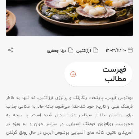
1403/11/20
آرژانتین
درنا جعفری
فهرست
مطالب
1. Ko-hi san: تجربه‌ای منحصر به فرد از فرهنگ
بوئنوس آیرس، پایتخت رنگارنگ و پرانرژی آرژانتین، نه تنها به خاطر
کافه‌نشینی ژاپنی
فرهنگ غنی و تاریخ خود شناخته می‌شود، بلکه حالا به مکانی جذاب
2. Café Seúl: کافه سئول یکی از بهترین کافه های
برای عاشقان غذا از سرتاسر دنیا تبدیل شده است. با توجه به
آسیایی بوئنوس آیرس
محبوبیت روزافزون فرهنگ آسیایی در سراسر جهان و به ویژه در
آمریکای لاتین، کافه‌ های آسیایی بوئنوس آیرس در حال رونق گرفتن
3. Ao Kuma Café: دنیایی از لطافت و زیبایی در قلب