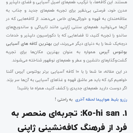
هستند. این کافه‌ها، با ترکیب طعم‌های اصیل آسیایی و فضای دلپذیر و
بوئنوس آیرس
مدرن خود، فرصتی بی‌نظیر برای تجربه طعم‌های جدید و جذاب به
4. San Café: یک تجربه بی‌نظیر از قهوه و شیرینی‌های
علاقه‌مندان به قهوه و خوراکی‌های خاص می‌دهند. از کافه‌هایی که در
ژاپنی در بوئنوس آیرس
آن‌ها می‌توانید طعم‌های سنتی ژاپنی مانند تاییاکی و ساندویچ‌های
ساندو را تجربه کنید، تا فضاهایی که با دکوراسیون دلپذیر و خدمات
5. Koi Dumplings: جایی برای لذت بردن از دمپلینگ‌های
درجه‌یک شما را به دنیای دیگر می‌برند، این
بهترین کافه های آسیایی
آسیایی در بوئنوس آیرس
بوئنوس آیرس
همواره به عنوان بهترین مکان‌ها برای تجربه
6. Toki Moment: یکی از بهترین کافه های آسیایی
گشت‌وگذارهای دلنشین و عطر و طعم‌های نوظهور شناخته می‌شوند.
بوئنوس آیرس
در این مقاله، ما شما را با ۱۰ کافه آسیایی برتر بوئنوس آیرس آشنا
خواهیم کرد که باید هر عاشق قهوه و غذاهای آسیایی به آن‌ها سر بزند.
7. Taiyaki Brothers: یکی از بهترین کافه های آسیایی
اگر دوست دارید طعم‌های جدیدی را کشف کنید، همراه ما باشید!
در بوئنوس آیرس
رزرو بلیط هواپیما لحظه آخری
به راحتی !
8. Kawaii Club Café: یک کافه آسیایی فانتزی در
بوئنوس آیرس
1. Ko-hi san: تجربه‌ای منحصر به
9. Asian Alley in Mercat Villa Crespo: تجربه متفاوت
فرد از فرهنگ کافه‌نشینی ژاپنی
آسیایی در بوئنوس آیرس