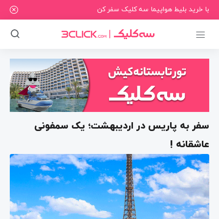
با خرید بلیط هواپیما سه کلیک سفر کن
سفر به پاریس در اردیبهشت؛ یک سمفونی
عاشقانه !