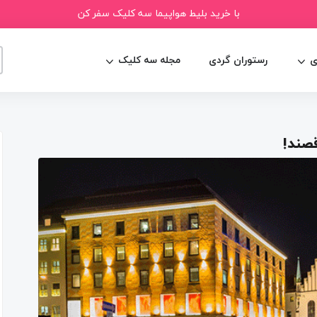
با خرید بلیط هواپیما سه کلیک سفر کن
ی
رستوران گردی
مجله سه کلیک
قصند!