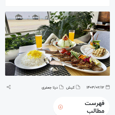
1403/02/12
کیش
درنا جعفری
فهرست
مطالب