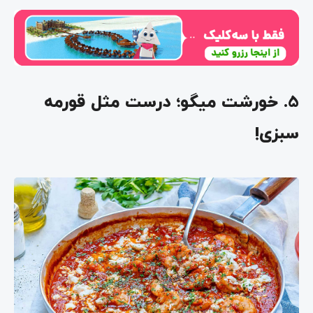
5. خورشت میگو؛ درست مثل قورمه
سبزی!