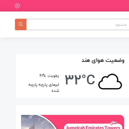
وضعیت هوای هند
32°C
رطوبت:
61%
ابرهای پارچه پارچه
شده