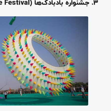
۳. جشنواره بادبادک‌ها (Kite Festival)؛ آسمان رنگارنگ جیپور