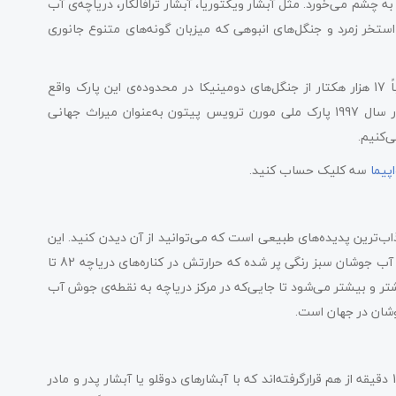
 چشم می‌خورد. مثل آبشار ویکتوریا، آبشار ترافالگار، دریاچه‌ی آب
استخر زمرد و جنگل‌های انبوهی که میزبان گونه‌های متنوع جانوری
بد نیست بدانید که زیستگاه بیش از 1500 گونه‌ی جانوری و تقریباً 17 هزار هکتار از جنگل‌های دومینیکا در محدوده‌ی این پارک واقع
شده‌است. به دلیل همین تنوع گونه‌های جانوری و طبیعت غنی، در سال 1997 پارک ملی مورن ترویس پیتون به‌عنوان میراث جهانی
‌کنیم.
پیما
سه کلیک حساب کنید.
ب‌ترین پدیده‌های طبیعی است که می‌توانید از آن دیدن کنید. این
دریاچه با وسعت 63 متر، در انتهای یک جنگل سرسبز قرار گرفته و از آب جوشان سبز رنگی پر شده که حرارتش در کناره‌های دریاچه 82 تا
شتر و بیشتر می‌شود تا جایی‌که در مرکز دریاچه به نقطه‌ی جوش آب
وشان در جهان است.
در محدوده‌ی پارک ملی مورن ترویس پیتون، دو آبشار به فاصله‌ی 15 دقیقه از هم قرارگرفته‌اند که با آبشارهای دوقلو یا آبشار پدر و مادر