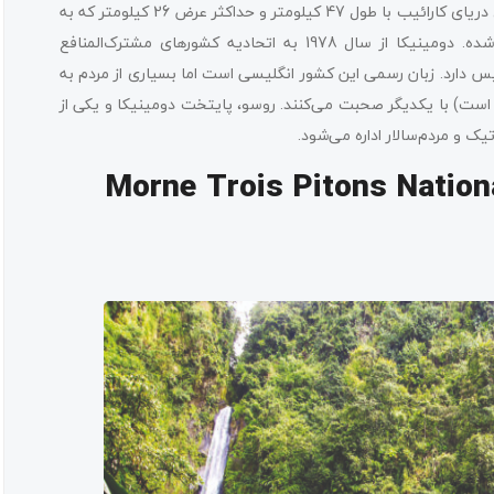
کشور دومینیکا یا دومینیکا پارادایس، جزیره‌ای است گرمسیر در شرق دریای کارائیب با طول 47 کیلومتر و حداکثر عرض 26 کیلومتر که به
دلیل طبیعت بکر و هیجان‌انگیزش به «جزیره‌ی طبیعت» معروف شده. دومینیکا از سال 1978 به اتحادیه کشورهای مشترک‌المنافع
با انگلیس دارد. زبان رسمی این کشور انگلیسی است اما بسیاری از مردم به
 است) با یکدیگر صحبت می‌کنند. روسو، پایتخت دومینیکا و یکی از
ک و مردم‌سالار اداره می‌شود.
ک ملی مورن ترویس پیتون (Morne Trois Pitons National