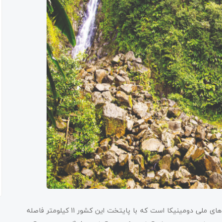
این پارک با مساحت تقریبی 7000 هکتار یکی از معروف‌ترین پارک های ملی دومینیکا است که با پایتخت این کشور 11 کیلومتر فاصله