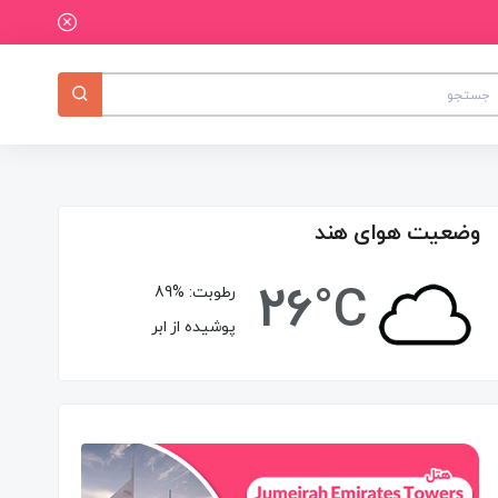
وضعیت هوای هند
26°C
رطوبت:
89%
پوشیده از ابر