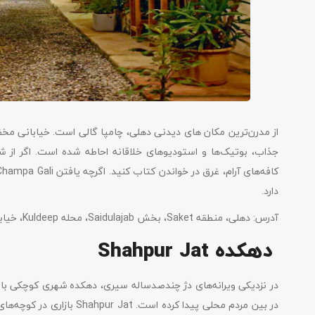
از مدرن‌ترین مکان‌ های دیدنی دهلی، چامپا گالی است. خیابانی مخف
جذاب، بوتیک‌ها و استودیوهای خلاقانه احاطه شده است. اگر از شلو
کافه‌های آرام، غرق در خواندن کتاب کنید. اگرچه یافتن Champa Gali
دارد.
آدرس: دهلی، منطقه Saket، بخش Saidulajab، محله Kuldeep، خیابان Westend Marg، پلاک 3.
دهکده Shahpur Jat
در نزدیکی ویرانه‌های دژ چندصدساله سیری، دهکده شهری کوچکی با
در بین مردم محلی پیدا کرده 