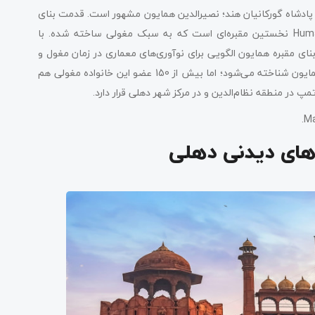
پادشاه گورکانیان هند؛ نصیرالدین همایون مشهور است. قدمت بنای
این مقبره باغی باشکوه به قرن 16 میلادی می‌رسد. Humayun’s Tomb نخستین مقبره‌ای است که به سبک مغولی ساخته شده. با
بنای مقبره همایون الگویی برای نوآوری‌های معماری در زمان مغول و
پس از آن در هند شد. اگرچه این مقبره به‌عنوان محل دفن امپراتور همایون شناخته می‌شود؛ اما بیش از 150 عضو این خانواده مغولی هم
 در منطقه نظام‌الدین و در مرکز شهر دهلی قرار دارد.