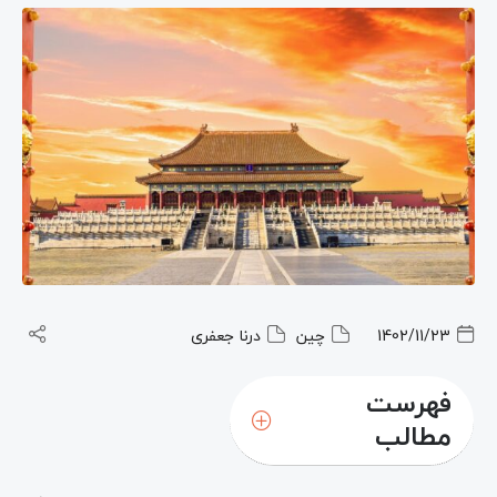
1402/11/23
چین
درنا جعفری
فهرست
مطالب