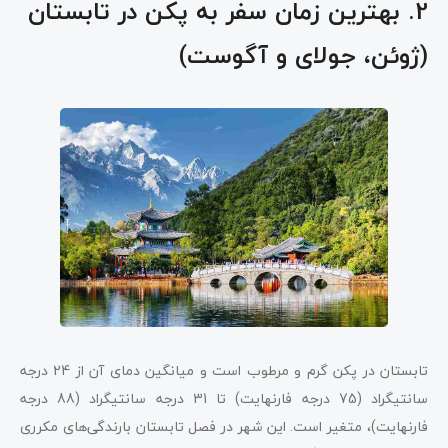
2. بهترین زمان سفر به پکن در تابستان
(ژوئن، جولای و آگوست)
تابستان در پکن گرم و مرطوب است و میانگین دمای آن از 24 درجه
سانتیگراد (75 درجه فارنهایت) تا 31 درجه سانتیگراد (88 درجه
فارنهایت)، متغیر است. این شهر در فصل تابستان بارندگی‌های مکرری