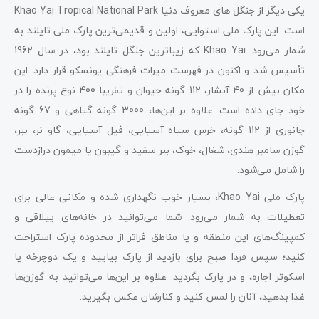
یکی دیگر از جنگل ‌های معروف دنیا Khao Yai Tropical National Park
است. این پارک ملی استوایی، اولین و قدیمی‌ترین پارک ملی تایلند به
شمار می‌رود. Khao Yai که زیباترین جنگل تایلند بود، در سال 1962
تأسیس شد و اکنون در فهرست میراث فرهنگی یونسکو قرار دارد. این
مکان بیش از 40 آبشار، 112 گونه حیوان و تقریبا 400 نوع پرنده را در
خود جای داده است. علاوه بر این‌‌ها، 3000 گونه گیاهی و 67 گونه
جانوری از 112 گونه، خرس سیاه آسیایی، فیل آسیایی، گاو نر، ببر،
گوزن سامبر هندی، شغال، خوک، ببر سفید و گیبون یا میمون درازدست
را شامل می‌شود.
پارک ملی Khao Yai، بسیار خوب نگهداری شده و مکانی عالی برای
تعطیلات به شمار می‌رود. شما می‌توانید در خانه‌های ییلاقی و
کمپینگ‌های این منطقه و یا مناطق فراتر از محدوده پارک استراحت
کنید؛ سپس فردا صبح برای بازدید از پارک بیایید و یک دوچرخه یا
اسکوتر اجاره، و در پارک بگردید. علاوه بر این‌ها می‌توانید به گوزن‌ها
غذا بدهید، آنان را لمس کنید و کنارشان عکس بگیرید.