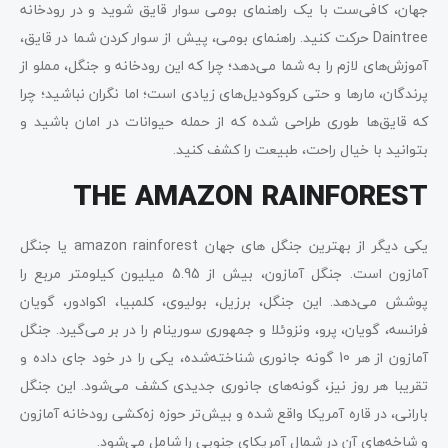
جهان، کافی‌ست با یک راهنمای بومی سوار قایق شوید و در رودخانه
Daintree حرکت کنید. راهنمای بومی، پیش از سوار کردن شما در قایق،
آموزش‌های لازم را به شما می‌دهد؛ چرا که این رودخانه و جنگل، مملو از
پرندگان، مارها و حتی کروکودیل‌های زیادی‌ است؛ اما نگران نباشید؛ چرا
که قایق‌ها طوری طراحی شده که از حمله حیوانات در امان باشید و
بتوانید با خیال راحت، طبیعت را کشف کنید.
THE AMAZON RAINFOREST
یکی دیگر از بهترین جنگل ‌های جهان amazon rainforest یا جنگل
آمازون است. جنگل آمازون، بیش از 5.95 میلیون کیلومتر مربع را
پوشش می‌دهد. این جنگل، برزیل، بولیوی، کلمبیا، اکوادور، گویان
فرانسه، گویان، پرو، ونزوئلا و جمهوری سورینام را در بر می‌گیرد. جنگل
آمازون از هر 10 گونه جانوری شناخته‌شده، یکی را در خود جای داده و
تقریبا هر روز نیز، گونه‌های جانوری جدیدی کشف می‌شود. این جنگل
بارانی، در قاره آمریکا واقع شده و بیش‌تر حوزه زه‌کشی رودخانه آمازون
و شاخه‌های آن در شمال آمریکای جنوبی را شامل می‌شود.