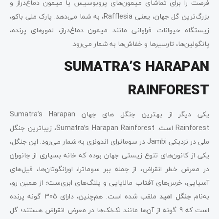
فرصت را برای تماشای میمون‌های پروبوسیس یا میمون دماغ‌دراز و
بزرگ‌ترین گل جهان، یعنی Rafflesia، به شما می‌دهد. پارک ملی باکو،
زیستگاه حیوانات فراوانی مانند میمون‌ دماغ‌دراز، لمورهای پرنده،
پانگولین‌ها، تارسیرها و خفاش‌ها به شمار می‌رود.
SUMATRA’S HARAPAN
RAINFOREST
یکی دیگر از بهترین جنگل ‌های جهان Sumatra’s Harapan
Rainforest است. Sumatra’s Harapan Rainforest، زیباترین جنگل
ملی در نزدیکی Jambi در سوماترای اندونزی به شمار می‌رود. این جنگل،
یکی از کانون‌های تنوع زیستی جهان بوده که خانه بسیاری از جانوران
در معرض خطر انقراض، از جمله ببر سوماترا، اورانگوتان‌ها، فیل‌های
آسیایی، خرس‌های آفتاب مالایایی و پلنگ‌های ابری‌ست؛ از همین رو،
به‌نام
جنگل امید
ملقب شده است. هم‌چنین، دارای 305 گونه پرنده
است که 9 گونه از آن‌ها مانند لک‌لک‌ها در معرض انقراض هستند؛ گل