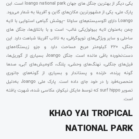
یکی دیگر از بهترین جنگل‌ های جهان loango national park است. این
پارک ملی، یکی از مشهورترین مکان‌های گابن و آفریقا به شمار می‌رود.
Loango دارای اکوسیستم‌های ساوانا –پوشش گیاهی استوایی با لایه
چمن به‌عنوان لایه بیولوژیکی غالب- است و با باتلاق‌ها، جنگل ‌های
ساحلی و سایر ویژگی‌های توپوگرافی، به تالاب آفریقا شباهت دارد. این
جنگل، 220 کیلومتر مربع مساحت دارد و جزو زیستگاه‌های
دست‌نخورده باقی مانده است. جنگل loango، بسیاری از گوریل‌ها،
فیل‌های جنگلی، نهنگ‌های وحشی، پلنگ، گاومیش‌های آبی، صدها
گونه پرنده، خزنده و پستاندار و بسیاری از گونه‌های جانوری
منحصربه‌فرد را در خود جای داده است. پارک ملی loango، به‌دلیل
تصویر surf hippo که توسط مایکل نیکولز، عکاسی شده، شهرت یافته
است.
KHAO YAI TROPICAL
NATIONAL PARK