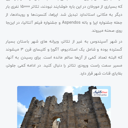
که بسیاری از مورخان در این باره خوشایند نبودند، تئاتر 15000 نفری بار
دیگر به مکانی استاندارد تبدیل شد. اپراها، کنسرت‌ها و رویدادها، از
جمله جشنواره اپرا و باله Aspendos و جشنواره فیلم آنتالیا، در این‌جا
روی صحنه می­روند.
در شهر آسپندوس به غیر از تئاتر، ویرانه­ های شهر باستان بسیار
گسترده بوده و شامل یک استادیوم، آگورا و کلیسای قرن 3 می­شوند
که البته تعداد کمی از آن‌ها سالم مانده است. برای رسیدن به آن­ها،
مسیر سمت راست ورودی تئاتر را دنبال کنید. در ادامه کمی جلوتر،
بقایای قنات شهر قرار دارد.