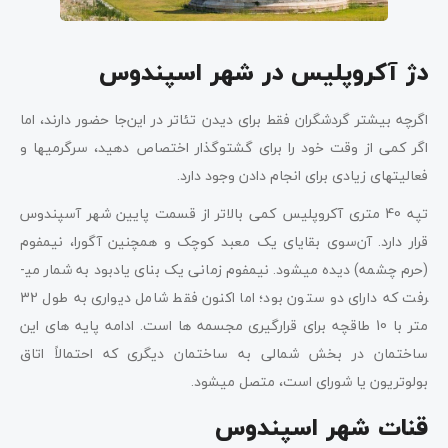
دژ
آکروپلیس در شهر اسپندوس
اگرچه بیشتر گردشگران فقط برای دیدن تئاتر در این‌جا حضور دارند، اما
اگر کمی از وقت خود را برای گشت­و­گذار اختصاص دهید، سرگرمی­ها و
فعالیت­های زیادی برای انجام دادن وجود دارد.
تپه 40 متری آکروپلیس کمی بالاتر از قسمت پایین شهر آسپندوس
قرار دارد. آن‌سوی بقایای یک معبد کوچک و همچنین آگورا، نیمفوم
(حرم چشمه) دیده­ می­شود. نیمفوم زمانی یک بنای یادبود به شمار می­
رفت که دارای دو ستون بود؛ اما اکنون فقط شامل دیواری به طول 32
متر با 10 طاقچه برای قرار­گیری مجسمه­ ها است. ادامه پایه­ های این
ساختمان در بخش شمالی به ساختمان دیگری که احتمالاً اتاق
بولوتریون یا شورای است، متصل می­شود.
قنات شهر اسپندوس