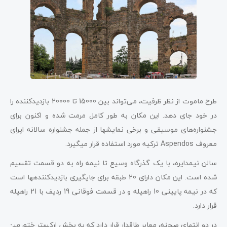
طرح ماموت از نظر ظرفیت، می‌تواند بین 15000 تا 20000 بازدید­کننده را
در خود جای دهد. این مکان به طور کامل مرمت شده و اکنون برای
جشنواره‌های موسیقی و برخی نمایش­ها از جمله جشنواره سالانه اپرای
معروف Aspendos ترکیه مورد استفاده قرار می­گیرد.
سالن نیم­دایره، با یک گذرگاه وسیع تا نیمه راه به دو قسمت تقسیم
شده است. این مکان دارای 20 طبقه برای جایگیری بازدید­کننده­ها است
که در نیمه پایینی 10 راه­پله و در قسمت فوقانی 19 ردیف با 21 راه­پله
قرار دارد.
در دو انتهای صحنه، معابر طاقدار قرار دارد که به بخش ارکستر ختم می­