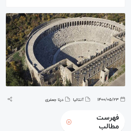
1400/05/23
آنتالیا
درنا جعفری
فهرست
مطالب