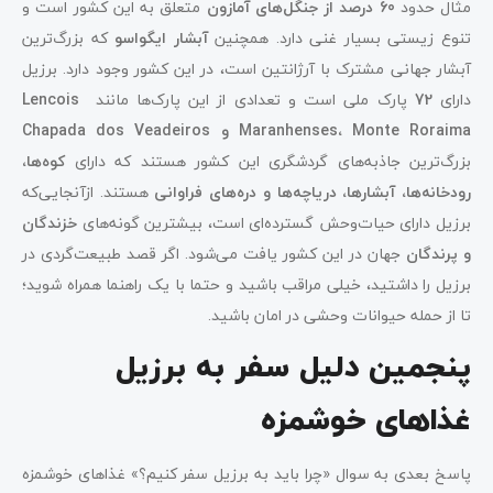
مثال حدود
60 درصد از جنگل‌های آمازون
متعلق به این کشور است و
تنوع زیستی بسیار غنی دارد. همچنین
آبشار ایگواسو
که بزرگ‌ترین
آبشار جهانی مشترک با آرژانتین است، در این کشور وجود دارد. برزیل
دارای
72
پارک ‌ملی است و تعدادی از این ‌پارک‌ها مانند
Lencois
Monte Roraima و Chapada dos Veadeiros
Maranhenses،
بزرگ‌ترین جاذبه‌های گردشگری این کشور هستند که دارای
کوه‌ها،
رودخانه‌ها، آبشارها، دریاچه‌ها و دره‌های فراوانی
هستند. ازآنجایی‌که
برزیل دارای حیات‌وحش گسترده‌ای است، بیشترین گونه‌های
خزندگان
و پرندگان
جهان در این کشور یافت می‌شود. اگر قصد طبیعت‌گردی در
برزیل را داشتید، خیلی مراقب باشید و حتما با یک راهنما همراه شوید؛
تا از حمله حیوانات وحشی در امان باشید.
پنجمین دلیل سفر به برزیل
غذاهای خوشمزه
پاسخ بعدی به سوال «چرا باید به برزیل سفر کنیم؟» غذاهای خوشمزه