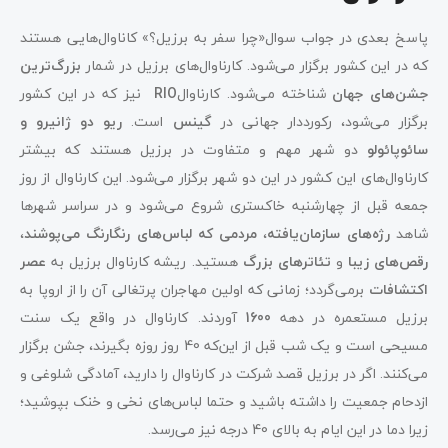
پاسخ بعدی در جواب سوال«چرا سفر به برزیل؟» کاناوال‌هایی هستند
که در این کشور برگزار می‌شود. کارناوال‌های برزیل در شمار
بزرگ‌ترین
جشن‌ها‌ی جهان
شناخته می‌شود. کارناوال
RIO
نیز که در این کشور
برگزار می‌شود، رکورددار جهانی در
گینس
است.
ریو دو ژانیرو و
سائوپائولو
دو شهر مهم و متفاوت در برزیل هستند که بیشتر
کارناوال‌های این کشور در این دو شهر برگزار می‌شود. این کارناوال از روز
جمعه قبل از چهارشنبه خاکستری شروع می‌شود و در سراسر شهرها
شاهد
رژه‌های سازمان‌یافته
،
مردمی که لباس‌های رنگارنگ
می‌پوشند
،
رقص‌های زیبا
و
تئاترهای بزرگ
هستید. ریشه کارناوال برزیل به
عصر
اکتشافات
برمی‌گردد؛ زمانی که اولین مهاجران پرتغالی آن را از اروپا به
برزیل مستعمره در دهه
1600
آوردند. کارناوال در واقع یک سنت
مسیحی است و یک شب قبل از این‌که 40 روز روزه بگیرند، جشن برگزار
می‌کنند. اگر در برزیل قصد شرکت در کارناوال را دارید، آمادگی شلوغی و
ازدحام جمعیت را داشته باشید و حتما لباس‌های نخی و خنک بپوشید؛
زیرا دما در این ایام به بالای 40 درجه نیز می‌رسد.