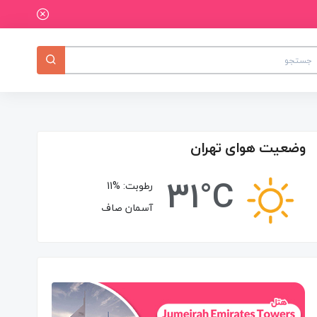
وضعیت هوای تهران
31°C
رطوبت:
11%
آسمان صاف