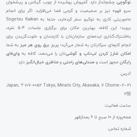
نوگوچی
چشم‌انداز دارد. کفپوش پوشیده از چوب گیلاس و پیشخوان
سرو قهوه نیز بر صمیمیت و گرمی فضا می‌افزاید. اگر برای انجام
ماموریتی کاری به توکیو سفر کرده‌اید، حتما به Sogetsu Kaikan
بروید؛ این کافه، بهترین مکان برای برگزاری جلسات 4-5 نفره،
به‌اشتراک‌گذاری ایده‌های سازمان‌تان با کارمندان و خلوت‌گزیدن برای
انجام کارهای سرکارتان به شمار می‌آید؛
پریز برق روی هر میز
به شما
امکان شارژ کردن لپ‌تاپ
و گوشی
‌تان را می‌دهد، کافه به
وای‌فای
رایگان
مجهز است و
صندلی‌های راحتی
و
مناظری خیال‌انگیز
دارد.
آدرس:
Japan, 〒107-0052 Tokyo, Minato City, Akasaka, 7 Chome−2−21
2階
ساعت فعالیت:
همه‌روزه از 10 صبح تا 6 بعدازظهر
شماره تماس: