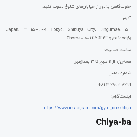
خلوت‌گاهی به‌دور از خیابان‌های شلوغ دعوت کنید.
آدرس:
Japan, 〒150-0001 Tokyo, Shibuya City, Jingumae, 5
Chome−10−1 GYRE4F gyrefood内
ساعت فعالیت:
همه‌روزه از 11 صبح تا 3 بعدازظهر
شماره تماس:
8699 6803 3 81+
اینستاگرام:
https://www.instagram.com/gyre_uni/?hl=ja
Chiya-ba