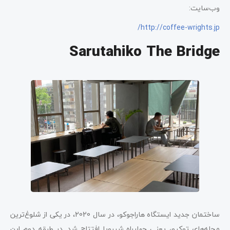
وب‌سایت:
http://coffee-wrights.jp/
Sarutahiko The Bridge
ساختمان جدید ایستگاه هاراجوکو، در سال 2020، در یکی از شلوغ‌ترین
محله‌های توکیو، یعنی چهارراه شیبویا افتتاح شد. در طبقه دوم این