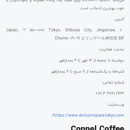
خود، بهترین انتخاب است.
آدرس:
Japan, 〒150-0001 Tokyo, Shibuya City, Jingumae, 1
Chome−19−19 エリンデール神宮前 B1F
ساعت فعالیت:
دوشنبه تا جمعه از 12 ظهر تا 6 بعدازظهر
شنبه‌ها و یک‌شنبه‌ها از 11 صبح تا 6 بعدازظهر
شماره تماس:
1963 6721 3 81+
وب‌سایت:
https://www.dotcomspacetokyo.com/
Connel Coffee