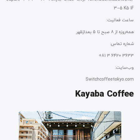
3−5 K5 1F
ساعت فعالیت:
همه‌روزه از 8 صبح تا 5 بعدازظهر
شماره تماس:
3633 6420 3 81+
وب‌سایت:
Switchcoffeetokyo.com
Kayaba Coffee