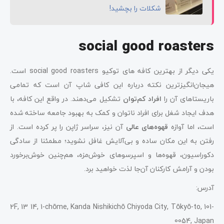
شکلات را بچشید!
social good roasters
یکی دیگر از بهترین کافه ‌های توکیو social good roasters است.
هیجان‌انگیزترین نکته درباره این کافی ‌شاپ آن است که تمامی
باریستاهای آن را
افراد کم‌توان
تشکیل می‌دهند. در واقع این کافه، با
هدف ایجاد شغل برای افراد ناتوان و کمک به بهبود جامعه ساخته شده
است، اما آوازه
قهوه‌های عالی
آن نیز، سراسر ژاپن را پر کرده است. از
رفتن به این مکان ساده و بی‌آلایش غافل نشوید؛ مطمئنا از سادگی
دکوراسیون، قهوه‌ها و اسپرسوهای خوش‌مزه، هم‌چنین خوش‌برخورد
بودن و آرامش کارکنان آن‌جا لذت خواهید برد.
آدرس:
2F, 13 14, 1-chōme, Kanda Nishikichō Chiyoda City, Tōkyō-to, 101-
0054, Japan