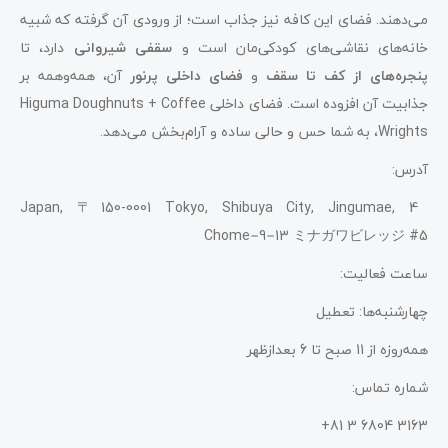
می‌دهند. فضای این کافه نیز جذاب است؛ از ورودی آن گرفته که شبیه
خانه‌‌های نقاشی‌های کودکی‌مان است و
سقفی شیروانی
دارد، تا
پنجره‌های از کف تا سقف
و
فضای داخلی پرنور
آن، همه‌وهمه بر
جذابیت آن افزوده است. فضای داخلی Higuma Doughnuts + Coffee
Wrights، به شما حس ‌و حالی ساده و آرام‌بخش می‌دهد.
آدرس:
Japan, 〒150-0001 Tokyo, Shibuya City, Jingumae, 4
Chome−9−13 ミナガワビレッジ #5
ساعت فعالیت:
چهارشنبه‌ها: تعطیل
همه‌روزه از 11 صبح تا 6 بعدازظهر
شماره تماس:
3163 6804 3 81+