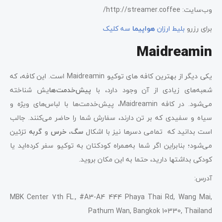
وب‌سایت: http://streamer.coffee/
برای رزرو
بلیط ارزان
هواپیما
سه کلیک
Maidreamin
یکی دیگر از بهترین کافه ‌های توکیو Maidreamin است. این کافه، که
شعبه‌های زیادی از آن وجود دارد، با
پیش‌خدمت‌ها
یش شناخته
می‌شود. در کافه Maidreamin، پیش‌خدمت‌ها با لباس‌های ویژه‌ و
سیاه و سفیدی که بر تن دارند، سفارش شما را حاضر می‌کنند. جالب
است بدانید که تمامی دسرها نیز با اشکال
سگ
،
خرس
و
گربه
تزئین
می‌شود؛ بنابراین اگر شما به‌همراه کودکتان به توکیو سفر کرده‌اید یا
کودکی بداشتها دارید، حتما به این مکان بروید.
آدرس:
MBK Center 7th FL., #A3-A4 444 Phaya Thai Rd, Wang Mai,
Pathum Wan, Bangkok 10330, Thailand