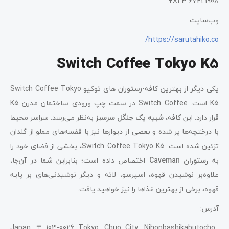
1908 6721 3 81+
وب‌سایت:
https://sarutahiko.co/
Switch Coffee Tokyo K5
یکی دیگر از بهترین کافه‌-رستوران‌ های توکیو Switch Coffee Tokyo
K5 است. Switch Coffee در سمت چپ ورودی ساختمان مدرن K5
قرار دارد. این کافه،
شبیه یک جنگل سرسبز
به‌نظر می‌رسد. سراسر محیط
با درختچه‌ها پر شده و بعضی از دیوارها نیز با قفسه‌های مملو از گلدان
تزئین شده است. Switch Coffee Tokyo K5، بخشی از فضای خود را
به
رستوران Caveman
اختصاص داده است؛ بنابراین شما در آن‌جا،
علاوه‌بر نوشیدن قهوه، اسپرسو، لاته و دیگر نوشیدنی‌های بر پایه
قهوه، برخی از بهترین غذاها را نیز خواهید یافت.
آدرس:
Japan, 〒103-0026 Tokyo, Chuo City, Nihonbashikabutocho,