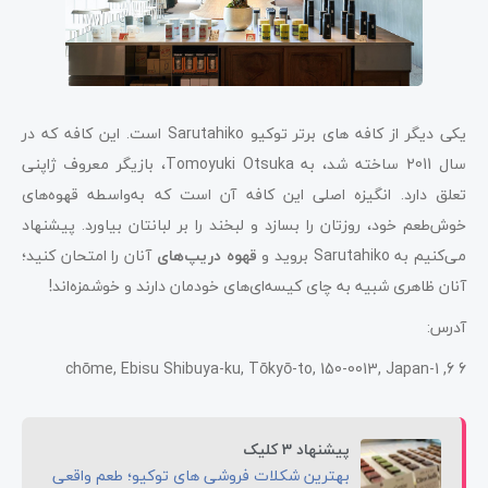
یکی دیگر از کافه های برتر توکیو Sarutahiko است. این کافه که در
سال 2011 ساخته شد، به Tomoyuki Otsuka، بازیگر معروف ژاپنی
تعلق دارد. انگیزه اصلی این کافه آن است که به‌واسطه قهوه‌های
خوش‌طعم خود، روزتان را بسازد و لبخند را بر لبانتان بیاورد. پیشنهاد
می‌کنیم به Sarutahiko بروید و
قهوه‌ دریپ‌های
آنان را امتحان کنید؛
آنان ظاهری شبیه به چای کیسه‌ای‌های خودمان دارند و خوشمزه‌اند!
آدرس:
6 6, 1-chōme, Ebisu Shibuya-ku, Tōkyō-to, 150-0013, Japan
پیشنهاد 3 کلیک
بهترین شکلات فروشی های توکیو؛ طعم واقعی