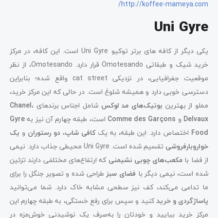
http://koffee-mameya.com/
Uni Gyre
یکی دیگر از کافه‌ های برتر توکیو Uni Gyre است. این کافه، در مرکز
خرید شیک و طبقاتی Omotesando قرار دارد. Omotesando، از نظر
موقعیت جغرافیایی، در نزدیکی cat street واقع شده؛ بنابراین
دسترسی خوبی دارد و همیشه شلوغ است. در حالی که این مرکز خرید،
مملو از بهترین
بوتیک‌های مد لوکس
شامل اجناس برندهای
،
Chanel
Delvaux
و
Comme des Garçons
است، طبقه چهارم آن نیز به
Gyre
Food
اختصاص دارد. این طبقه، به یک
کافی ‌شاپ
،
دو رستوران
و
یک
خواروبارفروشی
تقسیم شده است. Uni Gyre محیطی جذاب دارد: نیمی
از فضا با
مکعب‌های چوبی نشیمنی
که ارتفاع‌های مختلفی دارند تزئین
شده است، نیمی دیگر با
فضای سبز
طراحی شده و تصویر جنگل را برای
ما تداعی می‌کند، کف نیز سطحی مشابه خاک دارد. شما می‌توانید
پاساژگردی و
خرید
کنید و سپس برای رفع خستگی، به طبقه چهارم این
مرکز خرید بیایید و خودتان را به‌صرف یک نوشیدنی خوش‌مزه در