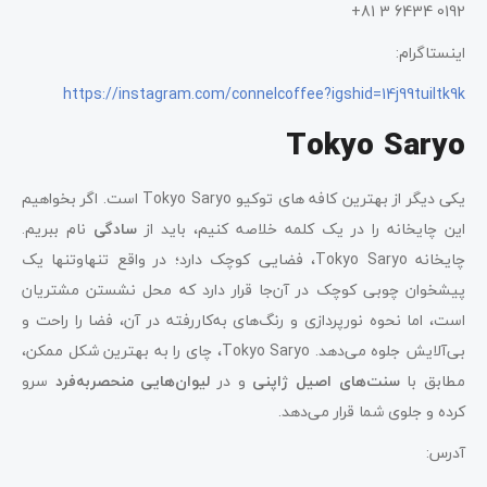
0192 6434 3 81+
اینستاگرام:
https://instagram.com/connelcoffee?igshid=14j99tuiltk9k
Tokyo Saryo
یکی دیگر از بهترین کافه ‌های توکیو Tokyo Saryo است. اگر بخواهیم
این چایخانه را در یک کلمه خلاصه کنیم، باید از
سادگی
نام ببریم.
چایخانه Tokyo Saryo، فضایی کوچک دارد؛ در واقع تنهاوتنها یک
پیشخوان چوبی کوچک در آن‌جا قرار دارد که محل نشستن مشتریان
است، اما نحوه نورپردازی و رنگ‌های به‌کاررفته در آن، فضا را راحت و
بی‌آلایش جلوه می‌دهد. Tokyo Saryo، چای را به بهترین شکل ممکن،
مطابق با
سنت‌های اصیل ژاپنی
و در
لیوان‌هایی منحصربه‌فرد
سرو
کرده و جلوی شما قرار می‌دهد.
آدرس: