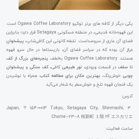
یکی دیگر از کافه های برتر توکیو Ogawa Coffee Laboratory است.
این قهوه‌خانه قدیمی، در منطقه مسکونی Setagaya قرار دارد؛ بنابراین
فضای آن عاری از سروصداست. نقطه کانونی این کافی‌شاپ،
پیشخوان
دراز
آن بوده که در سراسر فضای آن، باریستاها در حال سرو قهوه
هستند. Ogawa Coffee Laboratory به‌لطف
پنجره‌های بزرگ از کف
تا سقف
در قسمت ورودی،
نور طبیعی
کافی،
کف سنگی
و
پیشخوان
چوبی
خوش‌رنگ
، بهترین مکان برای
مطالعه کتاب
همراه با نوشیدن
یک فنجان قهوه تلخ و خوش‌عطر به شمار می‌آید.
آدرس:
Japan, 〒154-0014 Tokyo, Setagaya City, Shinmachi, 3
Chome−23−8 桜新町 １階 2F エスカリエ
ساعت فعالیت: