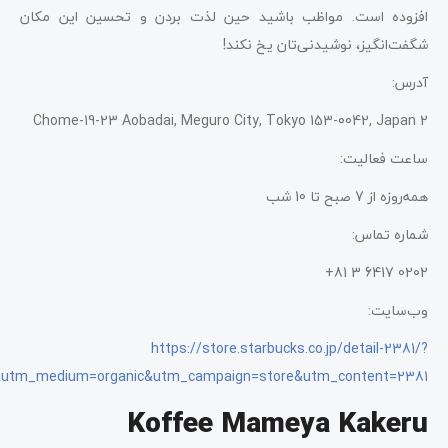
افزوده است. مواظب باشید حین لذت بردن و تحسین این مکان
شگفت‌انگیز، نوشیدنی‌تان یخ نکند!
آدرس:
2 Chome-19-23 Aobadai, Meguro City, Tokyo 153-0042, Japan
ساعت فعالیت:
همه‌روزه از 7 صبح تا 10 شب
شماره تماس:
0202 6417 3 81+
وب‌سایت:
https://store.starbucks.co.jp/detail-2381/?
utm_medium=organic&utm_campaign=store&utm_content=2381
Koffee Mameya Kakeru