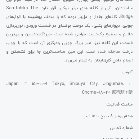
ساختمان، یکی از کافه‌ های برتر توکیو قرار دارد. Sarutahiko The
Bridge، کافه‌ای
جادار
و
دل‌باز
بوده که با سقف
پوشیده با الوارهای
چوبی، دیوارهای بتنی
، یک
درخت بونسای
در قسمت ورودی، نورپردازی
ملایم و سطوح یک‌دست طراحی شده است. خیره‌کننده‌ترین و بهترین
قسمت این کافه نیز، میز بزرگ چوبی‌ ومرکزی آن است که با چوب
درخت ساخته شده است. این میز، مناسب‌ترین جا برای
نشستن و
انجام دادن کارها
یتان به شمار می‌رود.
آدرس:
Japan, 〒150-0001 Tokyo, Shibuya City, Jingumae, 1
Chome−18−20 原宿駅 2階
ساعت فعالیت:
همه‌روزه از 8 صبح تا 10 شب
شماره تماس: