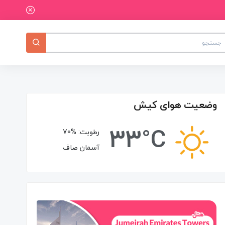
وضعیت هوای کیش
33°C
رطوبت:
70%
آسمان صاف