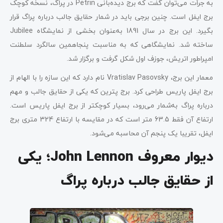
به جرأت می‌توان گفت که برج دیده‌بانی Petrin در پراگ، نسخه کوچک
برج ایفل است. چنین برجی باید در شمار حقایق جالب درباره پراگ قرار
بگیرد. این برج در سال 1891 به‌عنوان بخشی از نمایشگاه Jubilee
ساخته شد. نمایشگاهی که به مناسبت پنجاهمین سالگرد سلطنت
امپراطور اتریش، جوزف اول شکل گرفت و برگزار شد.
معمار این برج، Vratislav Pasovsky نام دارد که این سازه را با الهام از
برج ایفل پاریس طراحی کرد. برج پترین که یکی از حقایق جالب و مهم
درباره پراگ به‌شمار می‌رود، بسیار کوچکتر از برج ایفل پاریس است.
ارتفاع آن فقط 63.5 متر است که در مقایسه با ارتفاع 324 متری برج
ایفل، تقریبا یک پنجم آن محاسبه می‌شود.
دیوار معروف John Lennon؛ یکی
از حقایق جالب درباره پراگ