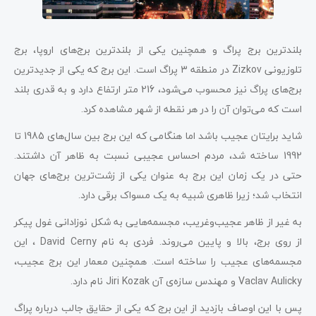
بلندترین برج پراگ و همچنین یکی از بلندترین برج‌های اروپا، برج
تلوزیونی Zizkov در منطقه 3 پراگ است. این برج که یکی از جدیدترین
برج‌های پراگ نیز محسوب می‌شود، 216 متر ارتفاع دارد و به قدری بلند
است که می‌توان آن را در هر نقطه از شهر مشاهده کرد.
شاید برایتان عجیب باشد اما هنگامی که این برج بین سال‌های 1985 تا
1992 ساخته شد، مردم احساس عجیبی نسبت به ظاهر آن داشتند.
حتی در یک زمان این برج به عنوان یکی از زشت‌ترین برج‌های جهان
انتخاب شد؛ زیرا ظاهری شبیه به یک مسواک برقی دارد.
به غیر از ظاهر عجیب‌وغریب، مجسمه‌هایی به شکل نوزادانی غول پیکر
از روی برج، بالا و پایین می‌روند. فردی به نام David Cerny ، این
مجسمه‌های عجیب را ساخته است. همچنین معمار این برج عجیب،
Vaclav Aulicky و مهندس سازه‌ی آن Jiri Kozak نام دارد.
پس با این اوصاف بازدید از این برج که یکی از حقایق جالب درباره پراگ