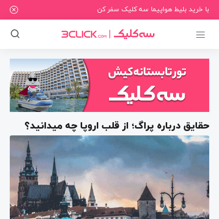
با خرید بلیط هواپیما سه کلیک سفر کن
حقایق درباره پراگ؛ از قلب اروپا چه میدانید؟