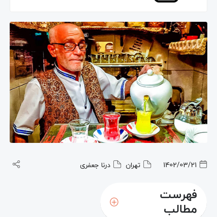
1402/03/21
تهران
درنا جعفری
فهرست
مطالب