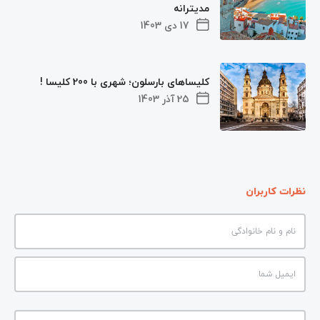
مدیترانه
17 دی 1403
کلیساهای بارسلون؛ شهری با 200 کلیسا !
25 آذر 1403
نظرات کاربران