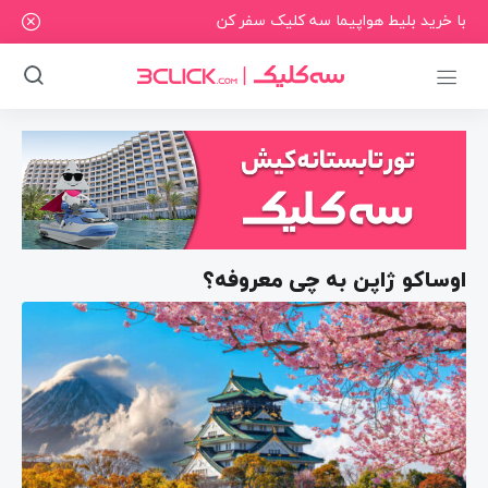
با خرید بلیط هواپیما سه کلیک سفر کن
اوساکو ژاپن به چی معروفه؟