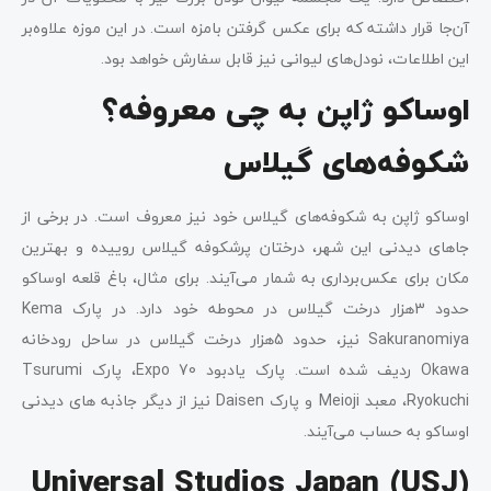
آن‌جا قرار داشته که برای عکس گرفتن بامزه است. در این موزه علاوه‌بر
این اطلاعات، نودل‌های لیوانی نیز قابل‌ سفارش خواهد بود.
اوساکو ژاپن به چی معروفه؟
شکوفه‌های گیلاس
اوساکو ژاپن به شکوفه‌های گیلاس خود نیز معروف است. در برخی از
جاهای دیدنی این شهر، درختان پرشکوفه گیلاس روییده و بهترین
مکان برای عکس‌برداری به شمار می‌آیند. برای مثال، باغ قلعه اوساکو
حدود 3هزار درخت گیلاس در محوطه خود دارد. در پارک Kema
Sakuranomiya نیز، حدود 5هزار درخت گیلاس در ساحل رودخانه
Okawa ردیف شده است. پارک یادبود Expo 70، پارک Tsurumi
Ryokuchi، معبد Meioji و پارک Daisen نیز از دیگر جاذبه ‌های دیدنی
اوساکو به حساب می‌آیند.
Universal Studios Japan (USJ)