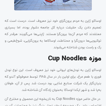
اوساکو ژاپن به مردم برون‌گرای خود نیز معروف است. درست است که
تعمیم دادن یک حقیقت درباره کل جامعه دشوار بوده، اما بسیاری
معتقدند که مردم آن‌جا برون‌گرا هستند. ژاپنی‌ها می‌گویند: هرقدر که
توکیویی‌ها درون‌گرا و محتاطند، اوساکاها به برون‌گرایی، شوخ‌طبعی و
رک و راست بودن شناخته می‌شوند.
موزه Cup Noodles
اوساکو ژاپن به نودل‌های لیوانی خود نیز معروف است. این نوع نودل
فوری با طعم مرغ، برای اولین بار در سال 1985 توسط مموفوکو آندو که
بنیان‌گزار یک شرکت صنایع غذایی بود درست شد. پس از آن، طوفان
به‌پا شد و شهر ایکدا اوساکا به‌عنوان زادگاه آن شناخته شد.
در حال حاضر موزه Cup Noodles به تاریخچه این محصول و مخترع آن
اختصاص دارد. یک مجسمه لیوان نودل بزرگ نیز با محتویات آن در