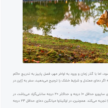
د، اما با گذر زمان و ورود به اواخر مهر، فصل پاییز به تدریج حاکم
ه اگر دمای معتدل و شرایط خشک را ترجیح می‌دهید، سفر به ژاپن در
دماها در این ماه نسبتاً ملایم هستند. به عنوان مثال، میانگین دمای ساپورو حداقل 10 درجه و حداکثر 20 درجه سانتی‌گراد می‌باشد، در
حالی که توکیو دمای حداقل 17 درجه سانتی‌گراد و حداکثر 24 درجه را تجربه می‌کند. همچنین، در اوکیناوا میانگین دمای حداقل 24 درجه