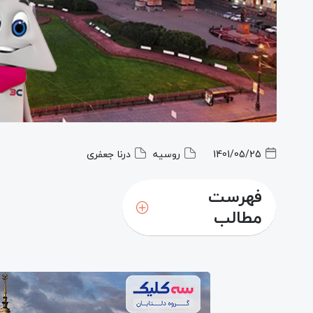
1401/05/25
روسیه
درنا جعفری
فهرست
مطالب