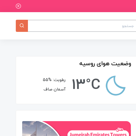
وضعیت هوای روسیه
13°C
رطوبت:
55%
آسمان صاف