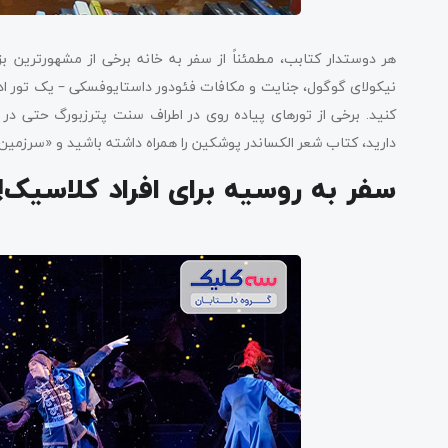
هر دوستدار کتابب، مطمئناً از سفر به خانه برخی از مشهورترین ب
نیکولای گوگول، جنایت و مکافات فئودور داستایوفسکی – یک تور ادب
کنید. برخی از تورهای پیاده روی در اطراف سنت پترزبورگ حتی در 
دارید، کتاب شعر الکساندر پوشکین را همراه داشته باشید و «سرزمین 
سفر به روسیه برای افراد کلاسیک!