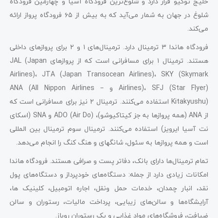
خلیج توکیو قرار دارد و شلوغ‌ترین فرودگاه آسیا و چهارمین فرودگاه
شلوغ در جهان به شمار می‌آید که به بیش از ۶۵ فرودگاه پرواز ارائه
می‌کند.
فرودگاه هاندا ۳ ترمینال دارد. ترمینال‌های ۱ و ۲ برای پروازهای داخلی
هستند. ترمینال ۱ برای مسافرانی است که از پروازهای JAL (Japan
Airlines)، JTA (Japan Transocean Airlines)، SKY (Skymark
Airlines)، SFJ (Star Flyer) و ANA (All Nippon Airlines –
Kitakyushu) استفاده می‌کنند. ترمینال ۲ نیز برای مسافرانی است که
از ANA (همه پروازها به جز کیتاکیوشو)، ADO (Air Do) و SNA (اسکای
نت آسیا ایرویز) استفاده می‌کنند. ترمینال سوم ترمینال بین المللی
است و همه پروازها به سئول، شانگهای و هنگ کنگ را انجام می‌دهد.
تمام ترمینال‌ها دارای بانک، دفاتر پست و صرافی هستند. فرودگاه هاندا
امکانات زیادی دارد از جمله: دستگاه‌های خودپرداز و دستگاه‌های پول
نقد، انبار چمدان، خدمات حمل ونقل، اجاره اتومبیل، کلینیک ها،
آرایشگاه‌ها و سالن‌های زیبایی، پرداخت مالیات، رستوران و سالن
ضیافت، فروشگاه‌های مواد غذایی و یک رستوران روباز.