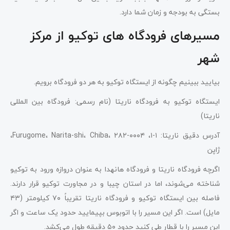
بستگی به بودجه و زمان شما دارد.
مسیرهای فرودگاه‌ های توکیو از مرکز
شهر
بیایید ببینیم چگونه از ایستگاه توکیو به هر دو فرودگاه برویم.
ایستگاه توکیو به فرودگاه ناریتا (نام رسمی: فرودگاه بین المللی
ناریتا)
آدرس دقیق ناریتا: ۱-۱، Furugome، Narita-shi، Chiba، ۲۸۲-۰۰۰۴،
ژاپن
اگرچه فرودگاه ناریتا و فرودگاه هانهدا به عنوان دروازه ورود به توکیو
شناخته می‌شوند، اما در استان چیبا و در مجاورت توکیو قرار دارند.
فاصله بین ایستگاه توکیو و فرودگاه ناریتا تقریباً ۷۰ کیلومتر (۴۳
مایل) است. اگر این مسیر را با اتوبوس بپیمایید حدود یک ساعت و اگر
این مسیر را با قطار طی کنید حدود ۵۰ دقیقه طول می‌کشد.