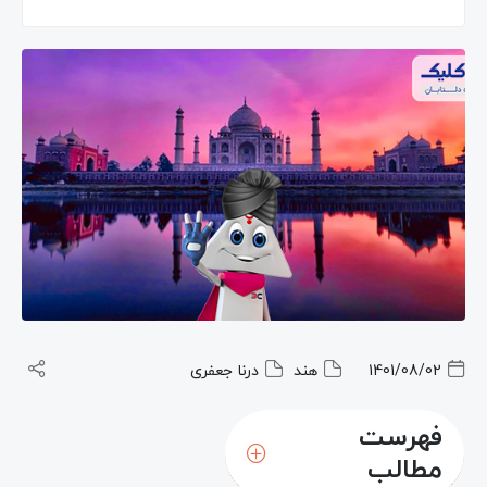
1401/08/02
هند
درنا جعفری
فهرست
مطالب