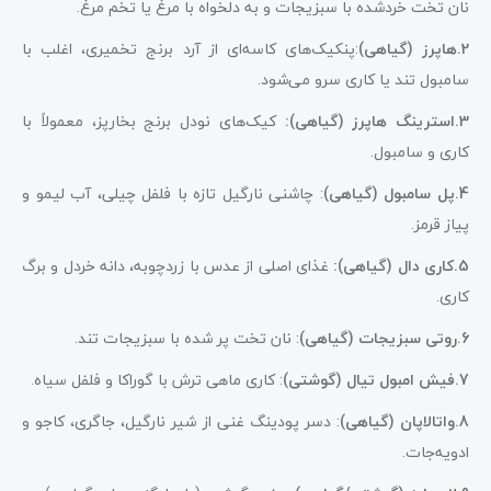
نان تخت خردشده با سبزیجات و به دلخواه با مرغ یا تخم مرغ.
2.هاپرز (گیاهی)
:پنکیک‌های کاسه‌ای از آرد برنج تخمیری، اغلب با
سامبول تند یا کاری سرو می‌شود.
3.استرینگ هاپرز (گیاهی):
کیک‌های نودل برنج بخارپز، معمولاً با
کاری و سامبول.
4.پل سامبول (گیاهی)
: چاشنی نارگیل تازه با فلفل چیلی، آب لیمو و
پیاز قرمز.
5.کاری دال (گیاهی):
غذای اصلی از عدس با زردچوبه، دانه خردل و برگ
کاری.
6.روتی سبزیجات (گیاهی)
: نان تخت پر شده با سبزیجات تند.
7.فیش امبول تیال (گوشتی)
: کاری ماهی ترش با گوراکا و فلفل سیاه.
8.واتالاپان (گیاهی)
: دسر پودینگ غنی از شیر نارگیل، جاگری، کاجو و
ادویه‌جات.