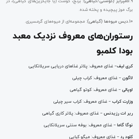
9.لامپرایز (گوشتی/گیاهی)
: برنج، گوشت (یا جایگزین‌های گیاهی)، در
برگ موز پیچیده و پخته شده.
10.دیس میوه‌ها (گیاهی)
: مجموعه‌ای از میوه‌های گرمسیری.
رستوران‌های معروف نزدیک معبد
بودا کلمبو
کری لیف
– غذای معروف: پلاتر غذاهای دریایی سریلانکایی
لاگون
– غذای معروف: کراب چیلی
اوپالی
– غذای معروف: کوتو گیاهی
وزارت کراب
– غذای معروف: کراب سیر چیلی
ریر ات رزیدنس
– غذای معروف: پلاتر کاری گیاهی
نوگا گاما
– غذای معروف: بوفه سنتی سریلانکایی
کلود رد
– غذای معروف: میگو کبابی