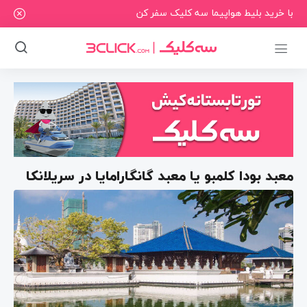
با خرید بلیط هواپیما سه کلیک سفر کن
معبد بودا کلمبو یا معبد گانگارامایا در سریلانکا