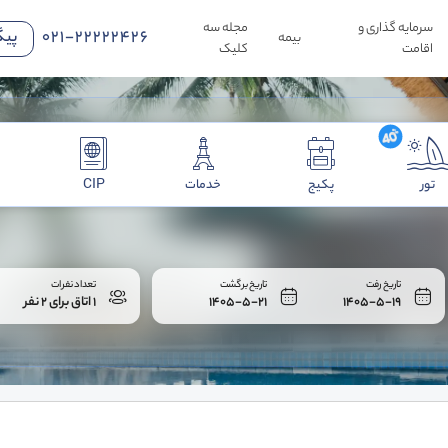
سرمایه گذاری و
مجله سه
021-22222426
پیگ
بیمه
اقامت
کلیک
تور
پکیج
خدمات
CIP
تاریخ رفت
تاریخ برگشت
تعداد نفرات
1405-5-19
1405-5-21
1 اتاق برای 2 نفر