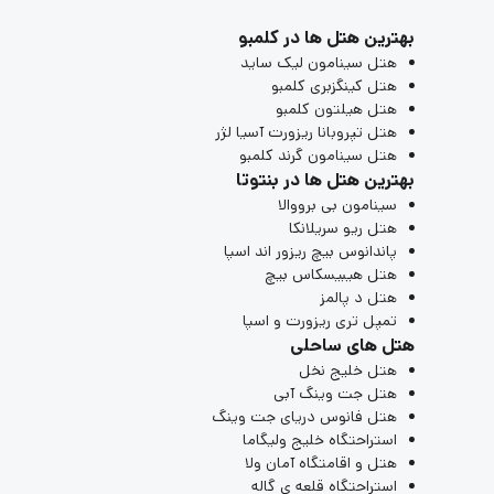
بهترین هتل ها در کلمبو
هتل سینامون لیک ‌ساید
هتل کینگزبری کلمبو
هتل هیلتون کلمبو
هتل تپروبانا ریزورت آسیا لژر
هتل سینامون گرند کلمبو
بهترین هتل ها در بنتوتا
سینامون بی برووالا
هتل ریو سریلانکا
پاندانوس بیچ ریزور اند اسپا
هتل هیبیسکاس بیچ
هتل د پالمز
تمپل تری ریزورت و اسپا
هتل های ساحلی
هتل خلیج نخل
هتل جت وینگ آبی
هتل فانوس دریای جت وینگ
استراحتگاه خلیج ولیگاما
هتل و اقامتگاه آمان ولا
استراحتگاه قلعه ی گاله