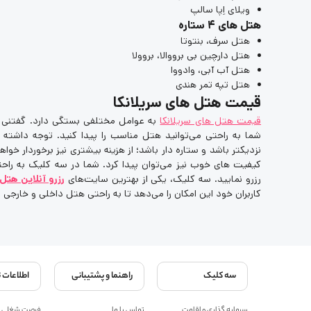
ویلای اِپا سالپ
هتل های 4 ستاره
هتل سرف، بنتوتا
هتل دارچین بی برووالا، بروولا
هتل آب آبی، وادووا
هتل تپه تمر هندی
قیمت هتل های سریلانکا
قیمت هتل های سریلانکا
به عوامل مختلفی بستگی دارد. گفتنی ا
شما به راحتی می‌توانید هتل مناسب را پیدا کنید. توجه داشته
نزدیکتر باشد و ستاره دار باشد؛ از هزینه بیشتری نیز برخوردار خواه
کیفیت های خوب نیز می‌توان پیدا کرد. شما در سه کلیک به راحتی
رزرو نمایید. سه کلیک، یکی از بهترین سایت‌های
رزرو آنلاین هتل
کاربران خود این امکان را می‌دهد تا به راحتی هتل داخلی و خارجی مو
سه کلیک
راهنما و پشتیبانی
اطلاعات 
سرمایه گذاری و اقامت
تماس با ما
فرصت شغلی