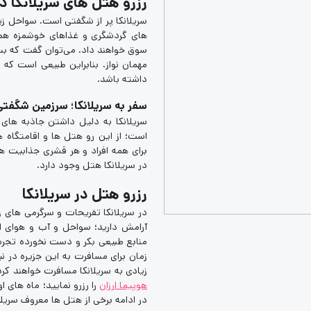
رزرو هتل های سریلانکا د
سریلانکا پر از شگفتی است. سواحل زیب
های گردشگری و غذاهای خوشمزه همگی 
سوق خواهند داد. می‌توان گفت که بسی
مهمان نواز. بنابراین طبیعی است که 
داشته باشد.
سفر به سریلانکا؛ سرزمین شگفتی
سریلانکا به دلیل داشتن جاذبه های
است؛ از این رو هتل ها و اقامتگاه ها
برای همه افراد و هر قشری جذابیت ها
در سریلانکا هتل وجود دارد.
رزرو هتل در سریلانکا
در سریلانکا تفریحات و سرگرمی های زی
آرامش دارید؛ سواحل و آب و هوای اس
منابع طبیعی بکر و دست نخورده تجربه 
زمان برای مسافرت به این جزیره در ن
زیادی به سریلانکا مسافرت خواهند کرد. 
هوپیما ارزان
را رزرو نمایید؛ ماه های 
در ادامه برخی از هتل ها معروف سریلان