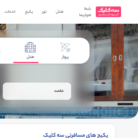
بلیط
هتل
تور
پکیج
خدمات
هواپیما
پرواز
هتل
مقصد
پکیج های مسافرتی سه کلیک