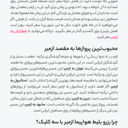
صورتی که دوست دارید در فصل گرما سفر کنید مسلما فصل تابستان برای
شما ایده آل خواهد بود؛ اما بهترین زمان برای گردش در ازمیر مفصل بهار
است؛ به دلیدل آب و هوای معتدل و بارندگی کم. در این زمان ها معمولا تعداد
مسافران نیز بیشتر بوده و ممکن است قیمت بلیط گران تر باشد. از طرفی، اگر
می‌خواهید تا در ماه های خلوت سال به این شهر زیبا سفر کنید؛ بهتر است
فصل پاییز را برای گشت و گذار در نظر بگیرید. چراکه می‌توانید با
بلیط ارزان به
ازمیر
سفر کنید.
محبوب‌ترین پروازها به مقصد ازمیر
ازمیر به عنوان یکی از شهرهای مهم گردشگری ترکیه، مقصد بسیاری از
گردشگران ایرانی است. در این بخش، محبوب‌ترین مسیرهای پروازی به مقصد
ازمیر را بررسی می‌کنیم.
تهران به ازمیر:
این مسیر پرطرفدارترین مسیر پروازی
بین ایران و ترکیه است. چندین ایرلاین ایرانی و خارجی در این مسیر پرواز دارند و
شما می‌توانید با مقایسه قیمت‌ها، بهترین گزینه را انتخاب کنید.
استانبول به
ازمیر:
اگر قصد دارید از استانبول به ازمیر سفر کنید، می‌توانید از پروازهای
داخلی ترکیه استفاده کنید. این مسیر نیز پروازهای متعددی دارد و قیمت‌ها
نسبتاً مناسب است.
تبریز به ازمیر:
برای مسافرانی که در شمال غرب ایران ساکن
هستند، پرواز تبریز به ازمیر یک گزینه مناسب است.
مشهد به ازمیر:
این مسیر
نیز یکی دیگر از مسیرهای پرطرفدار برای مسافران ایرانی است.
چرا رزرو بلیط هواپیما ازمیر با سه کلیک؟