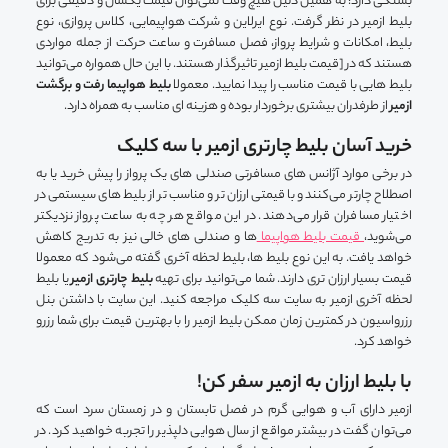
بستگی دارد؛ به همین دلیل هیچ وقت نمی‌توان قیمت یکسان و دقیقی برای
بلیط ازمیر در نظر گرفت. نوع ایرلاین و شرکت هواپیمایی، کلاس پروازی، نوع
بلیط، امکانات و شرایط پرواز، فصل مسافرت و ساعت حرکت از جمله مواردی
هستند که در [قیمت بلیط ازمیر تاثیرگذار هستند. با این حال همواره می‌توانید
بلیط هایی با قیمت مناسب را پیدا نمایید. معمولا
بلیط هواپیما رفت و برگشت
ازمیر
از طرفدران بیشتری برخوردار بوده و هزینه ای مناسب به همراه دارد.
خرید آسان بلیط چارتری ازمیر با سه کلیک
در برخی موارد آژانس های مسافرتی صندلی های یک پرواز را پیش خرید یا به
اصطلاح چارتر می‌کنند و با قیمتی ارزان تر و مناسب تر از بلیط های سیستمی در
اختیار مسافران قرار می‌دهند. در این مواقع هر چه به ساعت پرواز نزدیکتر
می‌شوید،
قیمت بلیط هواپیما
ها و صندلی های خالی نیز به تدریج کاهش
خواهد یافت. به این نوع بلیط ها، بلیط لحظه آخری گفته می‌شود که معمولا
قیمت بسیار ارزان تری دارند. شما می‌توانید برای تهیه
بلیط چارتری ازمیر
یا بلیط
لحظه آخری ازمیر به سایت سه کلیک مراجعه کنید. این سایت با داشتن بنل
رزرواسیون در کمترین زمان ممکن بلیط ازمیر را با بهترین قیمت برای شما رزرو
خواهد کرد.
با بلیط ارزان به ازمیر سفر کن!
ازمیر دارای آب و هوایی گرم در فصل تابستان و در زمستان سرد است که
می‌توان گفت در بیشتر مواقع از سال هوایی دلپذیر را تجربه خواهید کرد. در