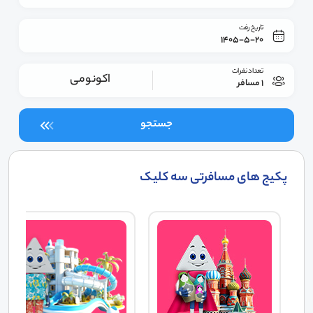
تاریخ رفت
1405-5-20
تعداد نفرات
اکونومی
1 مسافر
جستجو
پکیج های مسافرتی سه کلیک