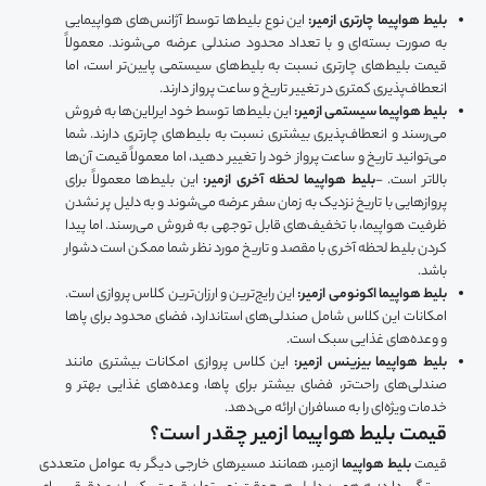
بلیط هواپیما چارتری ازمیر:
این نوع بلیط‌ها توسط آژانس‌های هواپیمایی
به صورت بسته‌ای و با تعداد محدود صندلی عرضه می‌شوند. معمولاً
قیمت بلیط‌های چارتری نسبت به بلیط‌های سیستمی پایین‌تر است، اما
انعطاف‌پذیری کمتری در تغییر تاریخ و ساعت پرواز دارند.
بلیط هواپیما سیستمی ازمیر:
این بلیط‌ها توسط خود ایرلاین‌ها به فروش
می‌رسند و انعطاف‌پذیری بیشتری نسبت به بلیط‌های چارتری دارند. شما
می‌توانید تاریخ و ساعت پرواز خود را تغییر دهید، اما معمولاً قیمت آن‌ها
بالاتر است. -
بلیط هواپیما لحظه آخری ازمیر:
این بلیط‌ها معمولاً برای
پروازهایی با تاریخ نزدیک به زمان سفر عرضه می‌شوند و به دلیل پر نشدن
ظرفیت هواپیما، با تخفیف‌های قابل توجهی به فروش می‌رسند. اما پیدا
کردن بلیط لحظه آخری با مقصد و تاریخ مورد نظر شما ممکن است دشوار
باشد.
بلیط هواپیما اکونومی ازمیر:
این رایج‌ترین و ارزان‌ترین کلاس پروازی است.
امکانات این کلاس شامل صندلی‌های استاندارد، فضای محدود برای پاها
و وعده‌های غذایی سبک است.
بلیط هواپیما بیزینس ازمیر:
این کلاس پروازی امکانات بیشتری مانند
صندلی‌های راحت‌تر، فضای بیشتر برای پاها، وعده‌های غذایی بهتر و
خدمات ویژه‌ای را به مسافران ارائه می‌دهد.
قیمت بلیط هواپیما ازمیر چقدر است؟
قیمت
بلیط هواپیما
ازمیر، همانند مسیرهای خارجی دیگر به عوامل متعددی