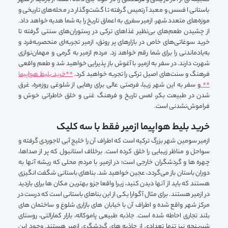
باستانی افسس و معبد آرتمیس گرفته تا گشت‌و‌گذار در محله‌های تاریخی و
موزه‌های متعدد شهر، ازمیر سفری به اعماق تاریخ را به شما هدیه خواهد داد.
از چشیدن طعم‌های بی‌نظیر غذاهای ترکی در رستوران‌های سنتی گرفته تا
خرید سوغاتی‌های خاص در بازارهای پر رونق، ازمیر تجربه‌ای منحصربه‌فرد و
به‌یادماندنی را برای شما رقم خواهد زد. مردم ازمیر به گرمی و مهمان‌نوازی
شهرت دارند. در سفر به ازمیر، با آغوش باز پذیرایی خواهید شد و طعم واقعی
فرهنگ و سنت‌های اصیل ترکی را تجربه خواهید کرد.
**خرید بلیط هواپیما
**
و سفر به این شهر زیبا، فرصتی عالی برای رهایی از شلوغی روزمره، غرق
شدن در طبیعت بکر، لمس تاریخ و فرهنگ غنی و خلق خاطراتی خوش و
فراموش‌نشدنی است.
خرید بلیط هواپیما ازمیر فقط با سه کلیک
ازمیر سومین شهر بزرگ ترکیه است که اطراف آن را خلیج آبی لاجوردی گرفته و
سواحل و مناظر زیبایی را خلق کرده است. برخلاف استانبول که پر از صداها،
چهره ها و گردشگران خارجی است؛ در ازمیر، با مردم محلی که ریشه آنها به
دوران باستان باز می‌گردد، عجین خواهید شد. بناهای باستانی شگفت انگیزی
هستند که باید از آنها دیدن کنید، زیرا واقعا جزو بهترین مکان ها برای بازدید
در ازمیر هستند. برای مثال آگوارا یکی از این بناهای باستانی است که درست در
مرکز شهر واقع شده و اطراف آن با خیابان ‌های بازاری شلوغ و ساختمان‌ های
بلند تجاری احاطه شده است. جاذبه طبیعی پاموکاله، بازار کمارالتی، روستای
شیرینجه نیز تنها تعدادی از جاذبه های گردشگری ازمیر هستند. وجود این