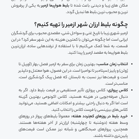
مکان های زیبا و دیدنی باعث شده تا
بلیط هواپیما ازمیر
به یکی از پرفروش
ترین و محبوب ترین بلیط ها تبدیل گردد.
چگونه بلیط ارزان شهر ازمیر را تهیه کنیم؟
ازمیر، شهری زیبا با تاریخ غنی و سواحل شنی، مقصدی محبوب برای گردشگران
ایرانی است اما چگونه می‌توان با کمترین هزینه به این شهر سفر کرد؟ در این
قسمت، به شما کمک می‌کنیم تا با استفاده از ترفندهایی ساده، ارزان‌ترین
بلیط هواپیما به مقصد ازمیر را پیدا کنید.
انتخاب زمان مناسب:
بهترین زمان برای سفر به ازمیر فصل بهار (آوریل تا
ژوئن) و پاییز (سپتامبر تا نوامبر) است. در این فصول، هوا معتدل و دلپذیر
است و قیمت‌ها نیز نسبت به تابستان که فصل پیک گردشگری است،
مناسب‌تر است.
کلاس پروازی:
کلاس پروازی تأثیر مستقیمی بر قیمت بلیط دارد. اگر به
دنبال صرفه‌جویی در هزینه هستید، کلاس اکونومی بهترین گزینه
است اما اگر به دنبال راحتی بیشتر و امکانات اضافی هستید، می‌توانید
کلاس‌های بیزینسی یا فرست کلاس را انتخاب کنید.
خرید بلیط در روزهای کم‌تردد هفته:
معمولاً بلیط‌های پرواز در روزهای
وسط هفته (دوشنبه تا چهارشنبه) ارزان‌تر از آخر هفته‌ها هستند.
همچنین، پروازهای صبحگاهی و شبانه نیز ممکن است قیمت‌های
پایین‌تری داشته باشند.