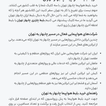
خرید بلیط هواپیما چابهار تهران با سه کلیک شما را به قلب کشور می کشاند.
مهم نیست برای تفریح یا کار به تهران سفر کنید؛ این کلانشهر هر آنچه را که
بخواهید به شما ارائه می کند. با این حال اگر به دنبال بلیط ارزان چابهار تهران
می گردید ما در سه کلیک پیشنهاد می کنیم
بلیط چارتری چابهار تهران
یا بلیط
لحظه آخری چابهار تهران را رزرو کنید.
شرکت‌های هواپیمایی فعال در مسیر چابهار به تهران
چندین ایرلاین داخلی پروازهایی در مسیر چابهار به تهران ارائه می‌دهند. برخی
از ایرلاین‌های فعال در این مسیر عبارتند از:
ایران ایر: شرکت هواپیمایی ملی ایران که پروازهای منظم و با کیفیتی به
مقصد تهران از چابهار دارد.
ماهان ایر: ایرلاین ماهان که خدمات عالی و پروازهای متعددی از چابهار به
تهران دارد.
کیش ایر: ایرلاین کیش ایر نیز پروازهای منظمی در این مسیر انجام
می‌دهد و خدمات مناسبی ارائه می‌دهد.
آسمان ایر و قشم ایر: این ایرلاین‌ها نیز به طور منظم پروازهایی از چابهار به
تهران دارند
راهنمای خرید بلیط هواپیما چابهار به تهران
جهت خرید بلیط هواپیما به پنل رزرواسیون که در ابتدای صفحه قرار دارد،
مراجعه کنید. پس از انتخاب تاریخ رفت و برگشت و تعداد مسافرین، بر روی