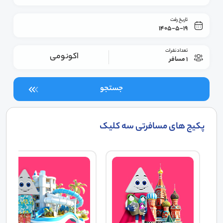
تاریخ رفت
1405-5-19
تعداد نفرات
اکونومی
1 مسافر
جستجو
پکیج های مسافرتی سه کلیک