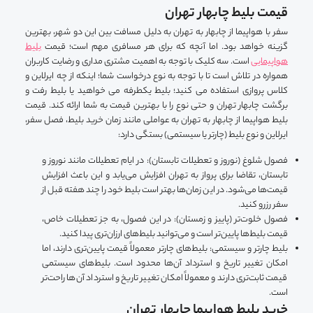
قیمت بلیط چابهار تهران
سفر با هواپیما از چابهار به تهران به دلیل مسافت بین این دو شهر، بهترین
گزینه خواهد بود. اما آنچه که برای هر مسافری مهم است؛ قیمت
بلیط
هواپیمایی
است. سه کلیک با توجه به اهمیت مشتری مداری و رضایت کاربران
همواره در تلاش است تا با توجه به نوع درخواست شما؛ اینکه از چه ایرلاین و
کلاس پروازی استفاده می کنید؛ بلیط یکطرفه می خواهید یا بلیط رفت و
برگشت چابهار تهران و حتی نوع را با بهترین قیمت به شما ارائه کند. قیمت
بلیط هواپیما از چابهار به تهران به عواملی مانند زمان خرید بلیط، فصل سفر،
ایرلاین و نوع بلیط (چارتر یا سیستمی) بستگی دارد:
فصول شلوغ (نوروز و تعطیلات تابستان): در ایام تعطیلات مانند نوروز و
تابستان، تقاضا برای پرواز به تهران افزایش می‌یابد و این باعث افزایش
قیمت‌ها می‌شود. در این زمان‌ها بهتر است بلیط خود را چند هفته قبل از
سفر رزرو کنید.
فصول خلوت‌تر (پاییز و زمستان): در این فصول، به جز تعطیلات خاص،
قیمت بلیط‌ها پایین‌تر است و می‌توانید بلیط‌های ارزان‌تری پیدا کنید.
بلیط چارتر و سیستمی: بلیط‌های چارتر معمولاً قیمت پایین‌تری دارند، اما
امکان تغییر تاریخ و استرداد آن‌ها محدود است. بلیط‌های سیستمی
قیمت ثابت‌تری دارند و معمولاً امکان تغییر تاریخ و استرداد آن‌ها راحت‌تر
است.
خرید بلیط هواپیما چابهار تهران