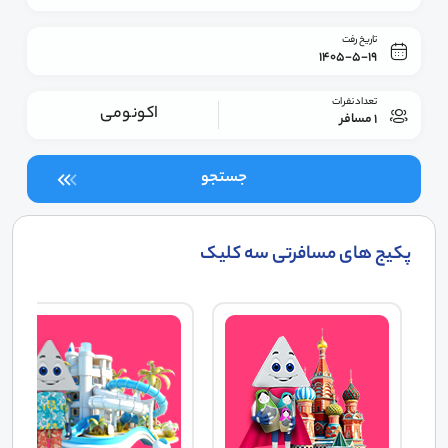
تاریخ رفت
1405-5-19
تعداد نفرات
اکونومی
1 مسافر
جستجو
پکیج های مسافرتی سه کلیک