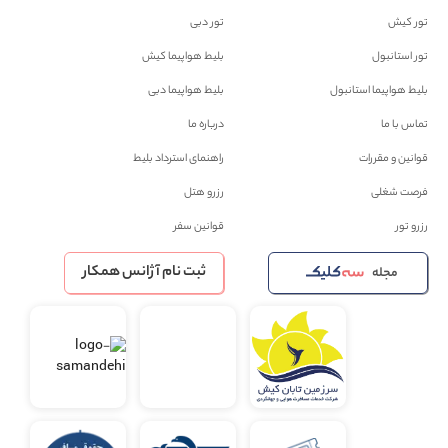
تور کیش
تور دبی
تور استانبول
بلیط هواپیما کیش
بلیط هواپیما استانبول
بلیط هواپیما دبی
تماس با ما
درباره ما
قوانین و مقررات
راهنمای استرداد بلیط
فرصت شغلی
رزرو هتل
رزرو تور
قوانین سفر
ثبت نام آژانس همکار
مجله