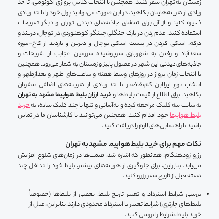
زمستان به تهران سفر کنید. همچنین با انتخاب کلاس پروازی اکونومی، تا حد
زیادی از هزینه‌هایتان بکاهید. در این صورت می‌توانید پول خود را تا حد زیادی
ذخیره کنید و از آن برای تماشای جاذبه‌های دیدنی تهران و دیگر تفریحات
استفاده کنید. قدم زدن در پارک جنگلی چیتگر، کوهنوردی در توچال، دربند و
درکه، اسکی کردن در پیست اسکی توچال و دیزین و بازدید از کاخ-موزه
سعدآباد و رفتن به شهربازی سرپوشیده سرزمین عجایب از تفریحات و
جاذبه‌های دیدنی این شهر در فصول پاییز و زمستان به شمار می‌رود. همچنین
با انتخاب زمان پرواز در روزهای وسط هفته و ساعت‌های ظهر و بعدازظهر، و
انتخاب نوع ایرلاین کم‌تقاضاتر تا حد زیادی از هزینه‌های اضافی سفرتان
بکاهید. برای اطلاع از قیمت بلیط‌ها و
خرید ارزان بلیط هواپیما مشهد به تهران
به سایت سه کلیک مراجعه کرده و به‌آسانی و تنها با چند کلیک ساده، به
خرید
بلیط هواپیما
خود اقدام کنید. همچنین می‌توانید با کارشناسان ما در تماس
باشید تا راهنمایی‌های لازم را دریافت کنید.
نکات مهم برای خرید بلیط هواپیما مشهد به تهران
رزرو زودهنگام: همانطور که اشاره شد، قیمت‌ها در زمان‌های شلوغ افزایش
می‌یابد. بنابراین، برای جلوگیری از هزینه‌های بیشتر، بلیط خود را حداقل چند
هفته قبل از تاریخ سفر رزرو کنید.
بررسی شرایط استرداد و تغییر تاریخ بلیط: بعضی از بلیط‌ها (خصوصاً
بلیط‌های چارتری) شرایط تغییر یا استرداد محدودی دارند. بنابراین، قبل از
خرید بلیط، شرایط را بررسی کنید.