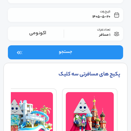
تاریخ رفت
1405-5-20
تعداد نفرات
اکونومی
1 مسافر
جستجو
پکیج های مسافرتی سه کلیک