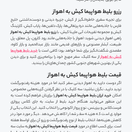
رزرو بلیط هواپیما کیش به اهواز
برای تجربه سفری خاطره‌انگیز از کیش، جزیره دیدنی و دوست‌داشتنی خلیج
فارس با جاذبه‌هایی مانند دره پرتغالی‌ها، پارک دلفین‌ها، پایاب کیش، کارتینگ
کیش و مجموعه تفریحات آبی مارینا کیش، با
رزرو بلیط هواپیما کیش به اهواز
راهی اهواز دیدنی شوید؛ اهواز با جاذبه‌هایی مانند رود کارون، پل معلق، پل
طبیعت، آبشار مصنوعی و بازارهای قدیمی مانند بازار عبدالحمید و بازار کاوه،
مقصدی شگفت‌انگیز برای شما خواهد بود؛ کافی است با
خرید بلیط هواپیما
کیش به اهواز
از سه کلیک، سفر مهیج خود را برنامه‌ریزی کنید و برای دیدن
یکی از بهترین شهرهای جنوبی کشور، چمدان‌های‌تان را ببندید.
قیمت بلیط هواپیما کیش به اهواز
اگر دوست دارید به اهواز دیدنی سفر کنید اما در مورد هزینه رفت‌وبرگشت
تردید دارید، نگران نباشید؛ سه کلیک با در نظر گرفتن گزینه‌هایی مخصوص،
امکان
خرید ارزان بلیط هواپیما کیش به اهواز
را برای‌تان فراهم کرده است؛ به
این منظور می‌توانید هنگام خرید بلیط از سایت، به جای کلاس پروازی
فرست‌کلاس و بیزینس، نوع پرواز اکونومی را انتخاب کنید. این انتخاب یکی از
مواردی است که هزینه سفر شما را کاهش می‌دهد. دیگر مورد موثر در
کاهش هزینه‌ها، انتخاب بلیط از نوع رفت‌وبرگشت و رزرو آن برای اواسط هفته
است. برای کسب اطلاع در مورد
قیمت بلیط هواپیما کیش به اهواز
به سایت سه