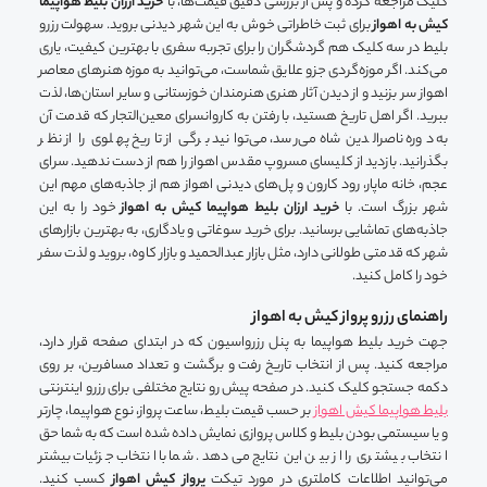
کلیک مراجعه کرده و پس از بررسی دقیق قیمت‌ها، با
خرید ارزان بلیط هواپیما
کیش به اهواز
برای ثبت خاطراتی خوش به این شهر دیدنی بروید. سهولت رزرو
بلیط در سه کلیک هم گردشگران را برای تجربه سفری با بهترین کیفیت، یاری
می‌کند. اگر موزه‌گردی جزو علایق شماست، می‌توانید به موزه هنرهای معاصر
اهواز سر بزنید و از دیدن آثار هنری هنرمندان خوزستانی و سایر استان‌ها، لذت
ببرید. اگر اهل تاریخ هستید، با رفتن به کاروانسرای معین‌التجار که قدمت آن
به دوره ناصرالدین شاه می‌رسد، می‌توانید برگی از تاریخ پهلوی را از نظر
بگذرانید. بازدید از کلیسای مسروپ مقدس اهواز را هم از دست ندهید. سرای
عجم، خانه ماپار، رود کارون و پل‌های دیدنی اهواز هم از جاذبه‌های مهم این
شهر بزرگ است. با
خرید ارزان بلیط هواپیما کیش به اهواز
خود را به این
جاذبه‌های تماشایی برسانید. برای خرید سوغاتی و یادگاری، به بهترین بازارهای
شهر که قدمتی طولانی دارد، مثل بازار عبدالحمید و بازار کاوه، بروید و لذت سفر
خود را کامل کنید.
راهنمای رزرو پرواز کیش به اهواز
جهت خرید بلیط هواپیما به پنل رزرواسیون که در ابتدای صفحه قرار دارد،
مراجعه کنید. پس از انتخاب تاریخ رفت و برگشت و تعداد مسافرین، بر روی
دکمه جستجو کلیک کنید. در صفحه پیش رو نتایج مختلفی برای رزرو اینترنتی
بلیط هواپیما کیش اهواز
بر حسب قیمت بلیط، ساعت پرواز، نوع هواپیما، چارتر
و یا سیستمی بودن بلیط و کلاس پروازی نمایش داده شده است که به شما حق
انتخاب بیشتری را از بین این نتایج می‌دهد. شما با انتخاب جزئیات بیشتر
می‌توانید اطلاعات کاملتری در مورد تیکت
پرواز کیش اهواز
کسب کنید.