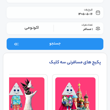
تاریخ رفت
1405-5-16
تعداد نفرات
اکونومی
1 مسافر
جستجو
پکیج های مسافرتی سه کلیک