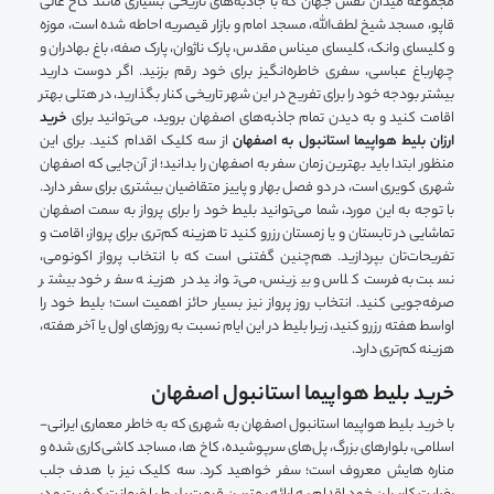
مجموعه میدان نقش جهان که با جاذبه‌های تاریخی بسیاری مانند کاخ عالی
قاپو، مسجد شیخ لطف‌الله، مسجد امام و بازار قیصریه احاطه شده است، موزه
و کلیسای وانک، کلیسای میناس مقدس، پارک ناژوان، پارک صفه، باغ بهادران و
چهارباغ عباسی، سفری خاطره‌انگیز برای خود رقم بزنید. اگر دوست دارید
بیشتر بودجه خود را برای تفریح در این شهر تاریخی کنار بگذارید، در هتلی بهتر
اقامت کنید و به دیدن تمام جاذبه‌های اصفهان بروید، می‌توانید برای
خرید
ارزان بلیط هواپیما استانبول به اصفهان
از سه کلیک اقدام کنید. برای این
منظور ابتدا باید بهترین زمان سفر به اصفهان را بدانید؛ از آن‌جایی که اصفهان
شهری کویری است، در دو فصل بهار و پاییز متقاضیان بیشتری برای سفر دارد.
با توجه به این مورد، شما می‌توانید بلیط خود را برای پرواز به سمت اصفهان
تماشایی در تابستان و یا زمستان رزرو کنید تا هزینه کم‌تری برای پرواز، اقامت و
تفریحات‌تان بپردازید. هم‌چنین گفتنی است که با انتخاب پرواز اکونومی،
نسبت به فرست‌کلاس و بیزینس، می‌توانید در هزینه سفر خود بیشتر
صرفه‌جویی کنید. انتخاب روز پرواز نیز بسیار حائز اهمیت است؛ بلیط خود را
اواسط هفته رزرو کنید، زیرا بلیط در این ایام نسبت به روزهای اول یا آخر هفته،
هزینه کم‌تری دارد.
خرید بلیط هواپیما استانبول اصفهان
با خرید بلیط هواپیما استانبول اصفهان به شهری که به خاطر معماری ایرانی-
اسلامی، بلوارهای بزرگ، پل‌های سرپوشیده، کاخ‌ ها، مساجد کاشی‌کاری شده و
مناره‌ هایش معروف است؛ سفر خواهید کرد. سه کلیک نیز با هدف جلب