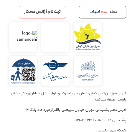
ثبت نام آژانس همکار
مجله
آدرس سرزمین تابان کیش: کیش، بلوار امیرکبیر، بلوار ساحل، خیابان رودکی، هتل
پارمیدا، طبقه همکف
آدرس دفتر پشتیبانی: تهران، خیابان شریعتی، بالاتر از میرداماد، پلاک 1166
پشتیبانی 24 ساعته: 22222426-021
شبکه های اجتماعی: