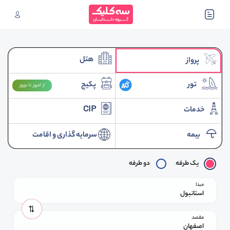
هتل
پرواز
تور
پکیج
از امروز تا نوروز
خدمات
CIP
بیمه
سرمایه گذاری و اقامت
یک طرفه
دو طرفه
مبدا
استانبول
مقصد
اصفهان