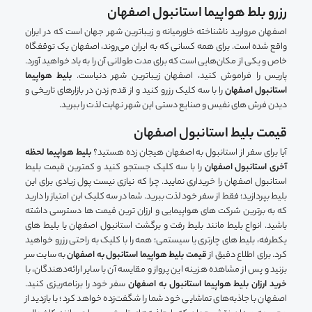
رزرو بلط هواپیما استانبول اصفهان
اصفهان مروارید ناشناخته خاورمیانه و زیباترین شهر جهان است که در ایران
واقع شده است. برای همه کسانی که به ایران می‌روند، اصفهان یک توقفگاه
خاص و یکی از مکان‌هایی است که برای مدت طولانی آن را به یاد خواهید آورد.
پاریس را فراموش کنید، اصفهان زیباترین شهر دنیاست.
بلیط هواپیما
استانبول اصفهان
را با سه کلیک رزرو کنید و از قدم زدن در بازارهای تاریخی و
دیدن فرش های نفیس و صنایع دستی این شهر نهایت لذت را ببرید.
قیمت بلیط استانبول اصفهان
آیا برای سفر از استانبول به اصفهان هیجان زده هستید؟
بلیط هواپیما لحظه
آخری استانبول اصفهان
را با سه کلیک جستجو کنید و کمترین قیمت بلیط
استانبول اصفهان را خریداری نمایید. چرا که نیازی نیست پول زیادی برای این
بلیط بپردازید؛ فقط از سفر خود لذت ببرید. شما در سه کلیک این امتیاز را دارید
که به برترین شرکت های هواپیمایی و ارزان ترین قیمت ها دسترسی داشته
باشید. انواع بلیط مانند بلیط رفت و برگشت استانبول اصفهان یا بلیط های
یکطرفه، بلیط های چارتری یا سیستمی؛ همه را با کلیک به راحتی رزرو خواهید
کرد. برای اطلاع دقیق از
قیمت بلیط هواپیما استانبول به اصفهان
به سایت سر
بزنید و پس از مشاهده هزینه این پرواز و مقایسه آن با سایر ارائه‌دهندگان، با
خرید ارزان بلیط هواپیما استانبول به اصفهان
سفر خود را برنامه‌ریزی کنید.
اصفهان با جاذبه‌های تماشایی خود شما را شگفت‌زده خواهد کرد؛ با بازدید از