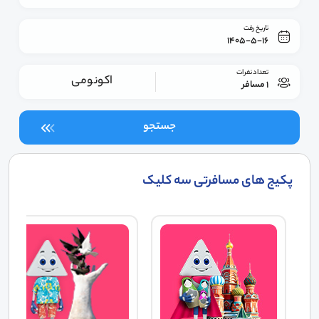
تاریخ رفت
1405-5-16
تعداد نفرات
اکونومی
1 مسافر
جستجو
پکیج های مسافرتی سه کلیک