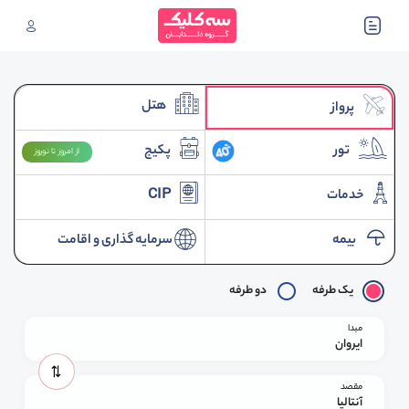
هتل
پرواز
تور
پکیج
از امروز تا نوروز
خدمات
CIP
بیمه
سرمایه گذاری و اقامت
یک طرفه
دو طرفه
مبدا
ایروان
مقصد
آنتالیا