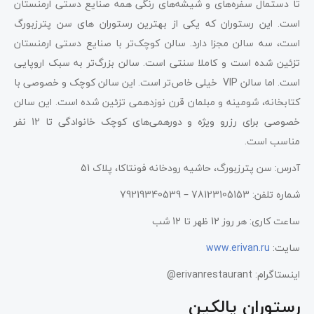
تا دستمال سفره‌های و شیشه‌های رنگی همه صنایع دستی ارمنستان
است. این رستوران که یکی از بهترین رستوران های سن پترزبورگ
است، سه سالن مجزا دارد. سالن کوچک‌تر با صنایع دستی ارمنستان
تزئین شده است و کاملا سنتی است. سالن بزرگ‌تر به سبک اروپایی
است. اما سالن VIP خیلی خاص‌تر است. این سالن کوچک و خصوصی با
کتابخانه، شومینه و مبلمان قرن نوزدهمی تزئین شده است. این سالن
خصوصی برای رزرو ویژه و دورهمی‌های کوچک خانوادگی تا 12 نفر
مناسب است.
آدرس: سن پترزبورگ، حاشیه رودخانه فونتاکا، پلاک 51
شماره تلفن: 78123105153 – 79219340539
ساعت کاری: هر روز 12 ظهر تا 12 شب
سایت:
www.erivan.ru
اینستاگرام: erivanrestaurant@
رستوران پالکین