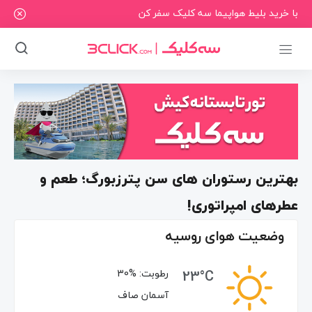
با خرید بلیط هواپیما سه کلیک سفر کن
بهترین رستوران های سن پترزبورگ؛ طعم و
عطرهای امپراتوری!
وضعیت هوای روسیه
23°C
رطوبت:
30%
آسمان صاف