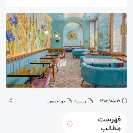
1402/05/17
روسیه
درنا جعفری
فهرست
مطالب