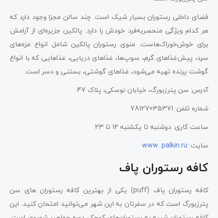
فضای داخلی رستوران بسیار شیک است. چند سالن مجزا وجود دارد که
هر کدام ویژگی منحصربه‌فرد خودش را دارد. پالکین جزیره‌ای از آرامش
برای خوش‌خوراک‌هاست. منوی رستوران پالکین شامل انواع مزه‌های
سرد، پیش‌غذاهای گرم، سوپ‌ها، غذاهای دریایی، غذاهایی که با انواع
گوشت پرنده تهیه می‌شود، غذاهای گوشتی، بستنی و دسر است.
آدرس: سن پترزبورگ، خیابان نوسکی، پلاک 47.
شماره تلفن: 78127035371
ساعت کاری: دوشنبه تا یکشنبه 12 تا 23
سایت:
www. palkin.ru
کافه رستوران پاف
کافه رستوران پاف (puff) یکی از بهترین کافه رستوران های سن
پترزبورگ است که در سفرتان به این شهر می‌توانید امتحان کنید. این
کافه رستوران شبیه به رستوران‌های کوچک دوره جماهیر شوروی است.