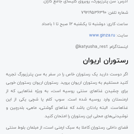
آدرس: سن پترزبورگ، روبروی کلیسای جامع کازان.
شماره تلفن: 79219536390
ساعت کاری: دوشنبه تا یکشنبه 12 صبح تا 1 بامداد
سایت:
www.ginza.ru
اینستاگرام: katyusha_rest@
رستوران اریوان
اگر دوست دارید یک رستوران خاص را در سفر به سن پترزبورگ تجربه
کنید مستقیم به رستوران اریوان بروید. رستوران اریوان رستوران خوبی
برای چشیدن غذاهای سنتی روسیه است، به ویژه غذاهایی که از
ارمنستان وارد روسیه شده است. سوپ کلم یا شچی یکی از این
غذاهاست. البته یادتان باشد که غذاهای گوشتی، ماهی، بلدرچین و
نوشیدنی‌های محلی این رستوران را امتحان کنید.
فضای داخلی رستوران کاملا به سبک ارمنی است، از مبلمان بلوط سنتی