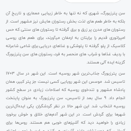
سن پترزبورگ، شهری که نه تنها به خاطر زیبایی معماری و تاریخ آن
بلکه به خاطر طعم های لذت بخش رستوران هایش نیز مشهور است. از
رستوران های مدرن پر زرق و برق گرفته تا رستوران های سنتی که حس
امپراتوری قدیم را برایتان به ارمغان میآورند، برای طعم های روسی
کلاسیک از پلو گرفته تا پلوشکی و غذاهای دریایی.برای شامی شاعرانه
با ردیف غذاها و شراب های منحصر به فرد، رستوران های سن پترزبورگ
گزینه ایده آلی هستند.
سن پترزبورگ جذاب‌ترین شهر روسیه است. این شهر در سال 1703
تاسیس شد. موسس این شهر رویایی کسی نیست جز پتر کبیر، همان
پادشاه مشهور و تندخوی روسیه که اصلاحات زیادی در سطح کشور
انجام داد. 9 سال بعد از تاسیس، سن پترزبورگ به عنوان پایتخت
روسیه انتخاب شد. این شهر حالا در نظر گردشگران یکی ایده‌آل‌ترین
شهرها برای گردش است. در این شهر آدم‌های خلاق و خوش برخورد
زیادی را خواهید دید که آشپزهای خوبی هم هستند. روس‌ها برای
کسانی که دوستشان دارند آشپزی می‌کنند و این را نوعی احترام