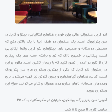
لئو گریل رستورانی عالی برای خوردن غذاهای ایتالیایی، پیتزا و گریل در
سن پترزبورگ است. یک رستوران دو طبقه زیبا با یک بالکن دنج که
محیطی دوستانه و صمیمی دارد. پیتزاهای لئو گریل واقعا ایتالیایی
است، پیتزایی با خمیری نازک که ترد و برشته است. عطر یک پیتزای
تازه از تنور در آمده را تصور کنید که با ریحان تزئین است. علاوه بر این
در رستوران لئو گریل که یکی از بهترین رستوران های سن پترزبورگ
است، کباب، غذاهای گیاهخواری و بدون گلوتن نیز تهیه می‌شود. برای
وعده‌های صبحانه، ناهار، میان‌وعده، عصرانه و شام می‌توانید سراغ این
رستوران بروید.
آدرس: سن پترزبورگ، پوشکین، خیابان موسکوسکایا، پلاک 25.
ساعت کاری: 11 صبح تا 11 شب